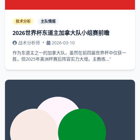
技术分析
主队情报
2026世界杯东道主加拿大队小组赛前瞻
战术分析师
•
2026-03-10
作为东道主之一的加拿大队，虽然在前四届世界杯中仅获一
胜，但2025年美洲杯赛后阵容实力大增。主教练..."