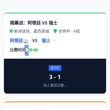
揭幕战：阿根廷 VS 瑞士
美洲球场，墨西哥城
世界杯 - A组
阿根廷
VS
瑞士
比赛时间:
20:00
进行中
3 - 1
场上激战正酣...