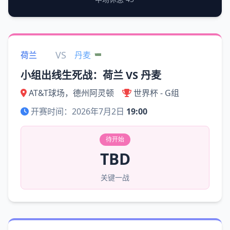
VS
荷兰
丹麦
小组出线生死战：荷兰 VS 丹麦
AT&T球场，德州阿灵顿
世界杯 - G组
开赛时间：2026年7月2日
19:00
待开始
TBD
关键一战