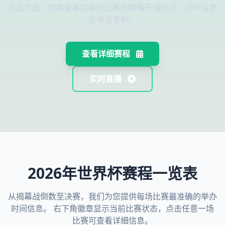
在此页面，您将查看到每场比赛的精确开球时间、对阵信息
及状态更新。
查看详细赛程
实时直播
2026年世界杯赛程一览表
从揭幕战倒数至决赛，我们为您提供每场比赛最准确的举办
时间信息。 右下角徽章显示当前比赛状态，点击任意一场
比赛可查看详细信息。