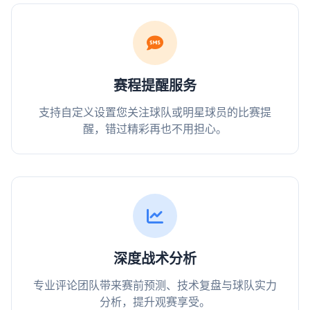
赛程提醒服务
支持自定义设置您关注球队或明星球员的比赛提
醒，错过精彩再也不用担心。
深度战术分析
专业评论团队带来赛前预测、技术复盘与球队实力
分析，提升观赛享受。