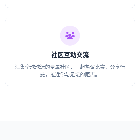
社区互动交流
汇集全球球迷的专属社区，一起热议比赛、分享情
感，拉近你与足坛的距离。