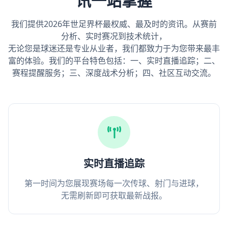
讯一站掌握
我们提供2026年世足界杯最权威、最及时的资讯。从赛前
分析、实时赛况到技术统计，
无论您是球迷还是专业从业者，我们都致力于为您带来最丰
富的体验。我们的平台特色包括：一、实时直播追踪；二、
赛程提醒服务；三、深度战术分析；四、社区互动交流。
实时直播追踪
第一时间为您展现赛场每一次传球、射门与进球，
无需刷新即可获取最新战报。