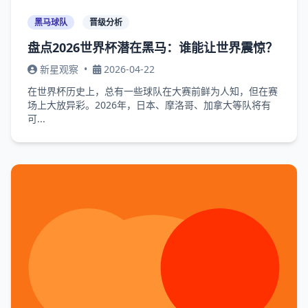
黑马球队
晋级分析
盘点2026世界杯潜在黑马：谁能让世界震惊？
新星观察
•
2026-04-22
在世界杯历史上，总有一些球队在大赛前鲜为人知，但在赛
场上大放异彩。2026年，日本、摩洛哥、加拿大等队将有
可...