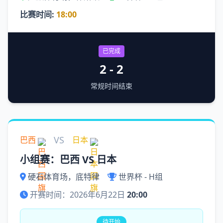
比赛时间:
18:00
已完成
2 - 2
常规时间结束
VS
巴西
日本
小组赛：巴西 VS 日本
硬石体育场，底特律
世界杯 - H组
开赛时间：2026年6月22日
20:00
待开始