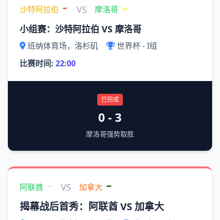
VS
沙特阿拉伯
摩洛哥
小组赛：沙特阿拉伯 VS 摩洛哥
班纳体育场，洛杉矶
世界杯 - I组
比赛时间:
22:00
已完成
0 - 3
摩洛哥强势取胜
VS
阿联酋
加拿大
揭幕战后首秀：阿联酋 VS 加拿大