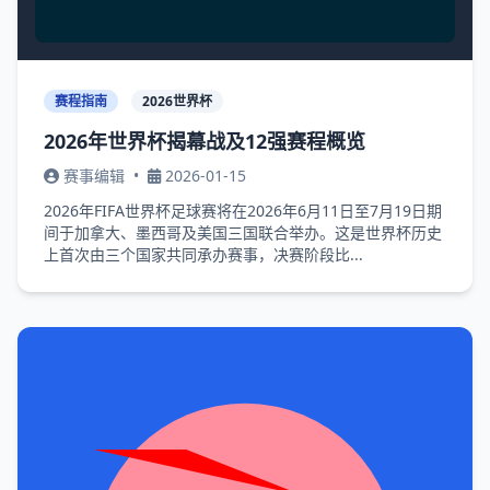
赛程指南
2026世界杯
2026年世界杯揭幕战及12强赛程概览
赛事编辑
•
2026-01-15
2026年FIFA世界杯足球赛将在2026年6月11日至7月19日期
间于加拿大、墨西哥及美国三国联合举办。这是世界杯历史
上首次由三个国家共同承办赛事，决赛阶段比...