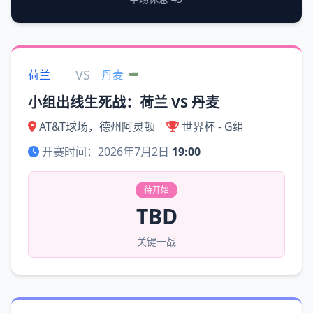
VS
荷兰
丹麦
小组出线生死战：荷兰 VS 丹麦
AT&T球场，德州阿灵顿
世界杯 - G组
开赛时间：2026年7月2日
19:00
待开始
TBD
关键一战