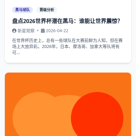
黑马球队
晋级分析
盘点2026世界杯潜在黑马：谁能让世界震惊？
新星观察
•
2026-04-22
在世界杯历史上，总有一些球队在大赛前鲜为人知，但在赛
场上大放异彩。2026年，日本、摩洛哥、加拿大等队将有
可...