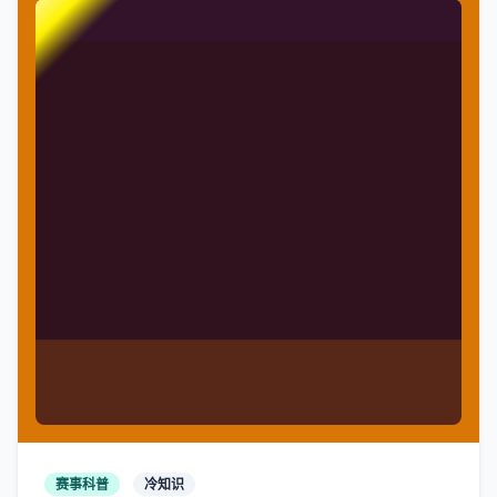
赛事科普
冷知识