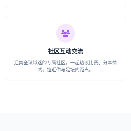
社区互动交流
汇集全球球迷的专属社区，一起热议比赛、分享情
感，拉近你与足坛的距离。