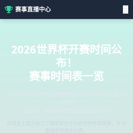
赛事直播中心
2026世界杯开赛时间公
布！
赛事时间表一览
2026年FIFA世界杯足球赛将于2026年6月11日至7月
19日在
加拿大、墨西哥和美国三国联合举办
这是史上首次由三个国家联合主办的世界杯足球赛，共16
座城市将承办比赛。