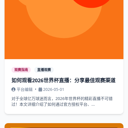
观赛指南
直播观赛
如何观看2026世界杯直播：分享最佳观赛渠道
平台编辑
•
2026-05-01
对于全球亿万球迷而言，2026年世界杯的精彩直播不可错
过！本文详细介绍了如何通过官方授权平台、...