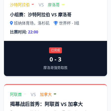
VS
沙特阿拉伯
摩洛哥
小组赛：沙特阿拉伯 VS 摩洛哥
班纳体育场，洛杉矶
世界杯 - I组
比赛时间:
22:00
已完成
0 - 3
摩洛哥强势取胜
VS
阿联酋
加拿大
揭幕战后首秀：阿联酋 VS 加拿大