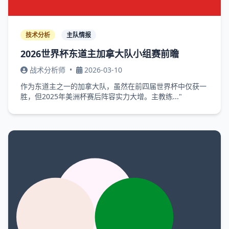
技术分析
主队情报
2026世界杯东道主加拿大队小组赛前瞻
战术分析师
•
2026-03-10
作为东道主之一的加拿大队，虽然在前四届世界杯中仅获一
胜，但2025年美洲杯赛后阵容实力大增。主教练..."