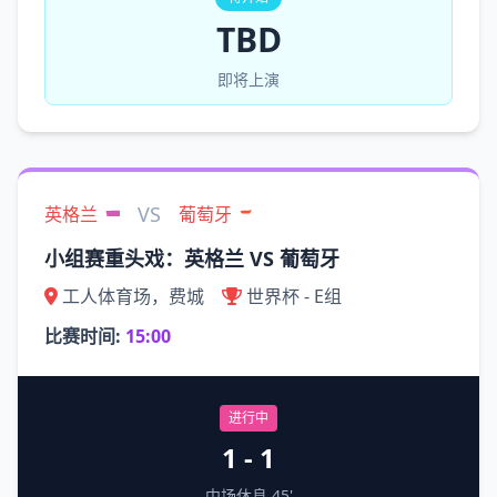
TBD
即将上演
VS
英格兰
葡萄牙
小组赛重头戏：英格兰 VS 葡萄牙
工人体育场，费城
世界杯 - E组
比赛时间:
15:00
进行中
1 - 1
中场休息 45'