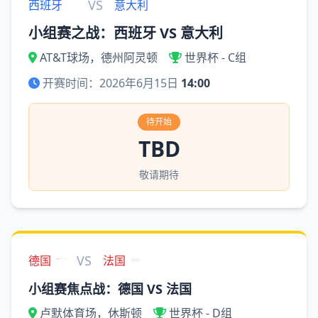
VS
西班牙
意大利
小组赛之战：西班牙 VS 意大利
AT&T球场，德州阿灵顿
世界杯 - C组
开赛时间：2026年6月15日
14:00
待开始
TBD
敬请期待
VS
德国
法国
小组赛焦点战：德国 VS 法国
卢默体育场，休斯顿
世界杯 - D组