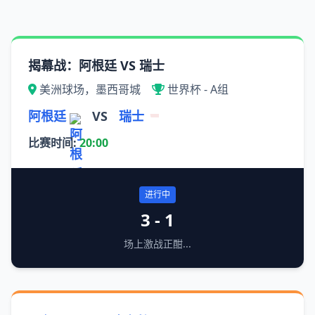
揭幕战：阿根廷 VS 瑞士
美洲球场，墨西哥城
世界杯 - A组
阿根廷
VS
瑞士
比赛时间:
20:00
进行中
3 - 1
场上激战正酣...