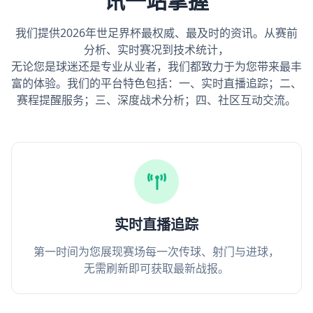
讯一站掌握
我们提供2026年世足界杯最权威、最及时的资讯。从赛前
分析、实时赛况到技术统计，
无论您是球迷还是专业从业者，我们都致力于为您带来最丰
富的体验。我们的平台特色包括：一、实时直播追踪；二、
赛程提醒服务；三、深度战术分析；四、社区互动交流。
实时直播追踪
第一时间为您展现赛场每一次传球、射门与进球，
无需刷新即可获取最新战报。