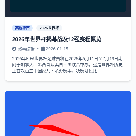
赛程指南
2026世界杯
2026年世界杯揭幕战及12强赛程概览
赛事编辑
•
2026-01-15
2026年FIFA世界杯足球赛将在2026年6月11日至7月19日期
间于加拿大、墨西哥及美国三国联合举办。这是世界杯历史
上首次由三个国家共同承办赛事，决赛阶段比...