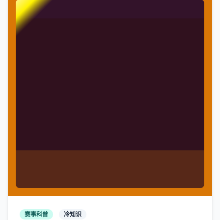
赛事科普
冷知识