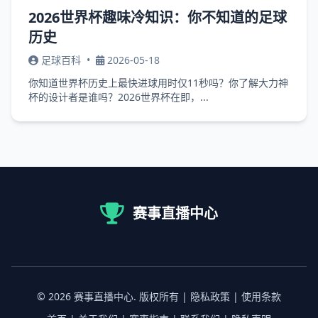
2026世界杯趣味冷知识：你不知道的足球
历史
足球百科
•
2026-05-18
你知道世界杯历史上最快进球用时仅11秒吗？你了解大力神
杯的设计者是谁吗？2026世界杯在即，...
赛事直播中心
© 2026 赛事直播中心. 版权所有 | 隐私政策 | 使用条款