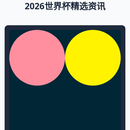
2026世界杯精选资讯