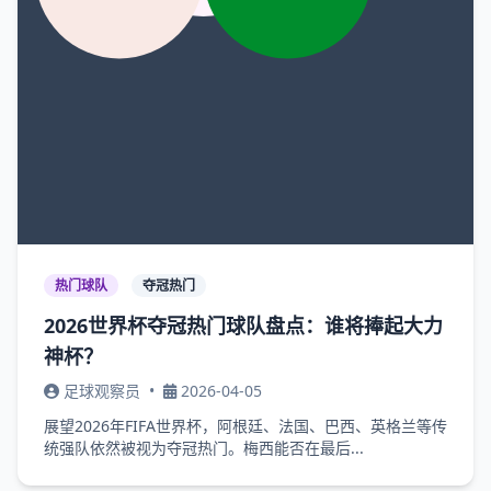
热门球队
夺冠热门
2026世界杯夺冠热门球队盘点：谁将捧起大力
神杯？
足球观察员
•
2026-04-05
展望2026年FIFA世界杯，阿根廷、法国、巴西、英格兰等传
统强队依然被视为夺冠热门。梅西能否在最后...