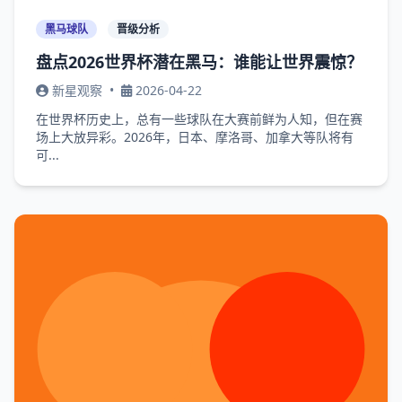
黑马球队
晋级分析
盘点2026世界杯潜在黑马：谁能让世界震惊？
新星观察
•
2026-04-22
在世界杯历史上，总有一些球队在大赛前鲜为人知，但在赛
场上大放异彩。2026年，日本、摩洛哥、加拿大等队将有
可...