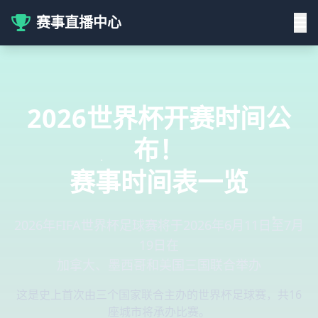
赛事直播中心
2026世界杯开赛时间公
布！
赛事时间表一览
2026年FIFA世界杯足球赛将于2026年6月11日至7月
19日在
加拿大、墨西哥和美国三国联合举办
这是史上首次由三个国家联合主办的世界杯足球赛，共16
座城市将承办比赛。