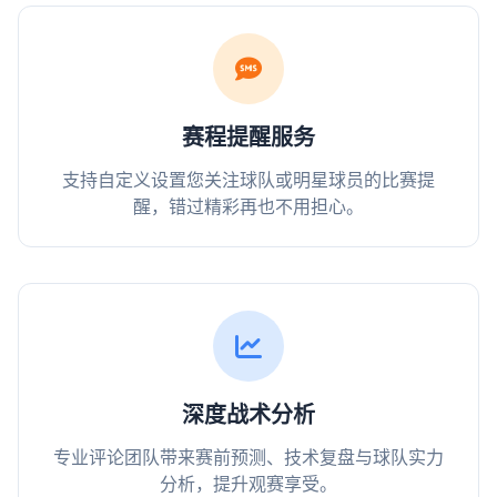
赛程提醒服务
支持自定义设置您关注球队或明星球员的比赛提
醒，错过精彩再也不用担心。
深度战术分析
专业评论团队带来赛前预测、技术复盘与球队实力
分析，提升观赛享受。