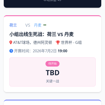
VS
荷兰
丹麦
小组出线生死战：荷兰 VS 丹麦
AT&T球场，德州阿灵顿
世界杯 - G组
开赛时间：2026年7月2日
19:00
待开始
TBD
关键一战