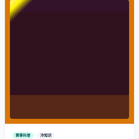
赛事科普
冷知识