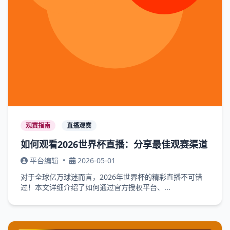
观赛指南
直播观赛
如何观看2026世界杯直播：分享最佳观赛渠道
平台编辑
•
2026-05-01
对于全球亿万球迷而言，2026年世界杯的精彩直播不可错
过！本文详细介绍了如何通过官方授权平台、...