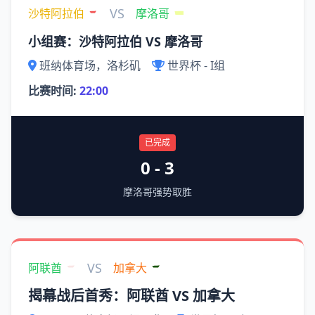
VS
沙特阿拉伯
摩洛哥
小组赛：沙特阿拉伯 VS 摩洛哥
班纳体育场，洛杉矶
世界杯 - I组
比赛时间:
22:00
已完成
0 - 3
摩洛哥强势取胜
VS
阿联酋
加拿大
揭幕战后首秀：阿联酋 VS 加拿大