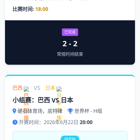
比赛时间:
18:00
已完成
2 - 2
常规时间结束
VS
巴西
日本
小组赛：巴西 VS 日本
硬石体育场，底特律
世界杯 - H组
开赛时间：2026年6月22日
20:00
待开始