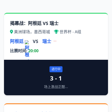
揭幕战：阿根廷 VS 瑞士
美洲球场，墨西哥城
世界杯 - A组
阿根廷
VS
瑞士
比赛时间:
20:00
进行中
3 - 1
场上激战正酣...