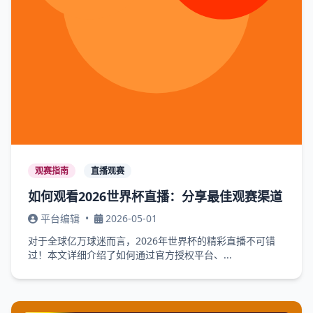
观赛指南
直播观赛
如何观看2026世界杯直播：分享最佳观赛渠道
平台编辑
•
2026-05-01
对于全球亿万球迷而言，2026年世界杯的精彩直播不可错
过！本文详细介绍了如何通过官方授权平台、...