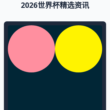
2026世界杯精选资讯