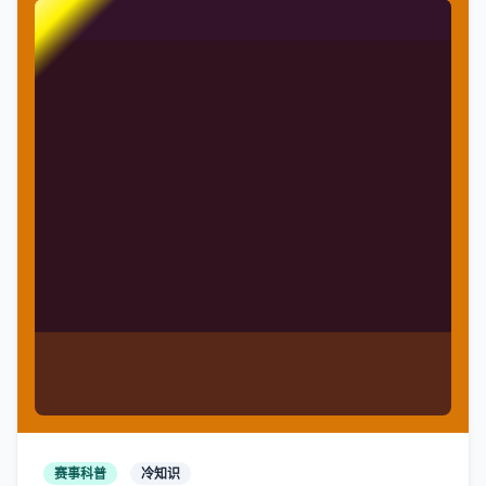
赛事科普
冷知识