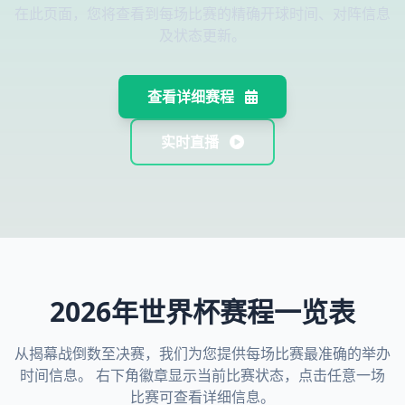
在此页面，您将查看到每场比赛的精确开球时间、对阵信息
及状态更新。
查看详细赛程
实时直播
2026年世界杯赛程一览表
从揭幕战倒数至决赛，我们为您提供每场比赛最准确的举办
时间信息。 右下角徽章显示当前比赛状态，点击任意一场
比赛可查看详细信息。