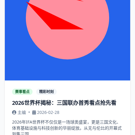
赛事看点
精彩时刻
2026世界杯揭秘：三国联办首秀看点抢先看
主编
•
2026-02-28
2026年IFA世界杯不仅仅是一场球类盛宴，更是三国文化、
体育基础设施与科技创新的华丽绽放。从无与伦比的开幕式
到集三国...