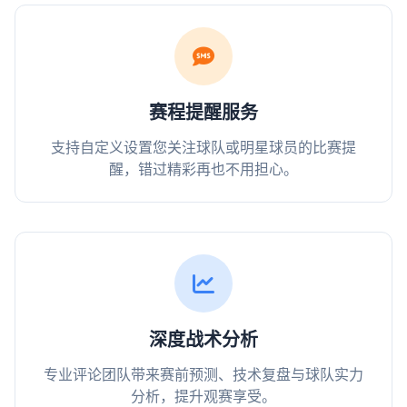
赛程提醒服务
支持自定义设置您关注球队或明星球员的比赛提
醒，错过精彩再也不用担心。
深度战术分析
专业评论团队带来赛前预测、技术复盘与球队实力
分析，提升观赛享受。