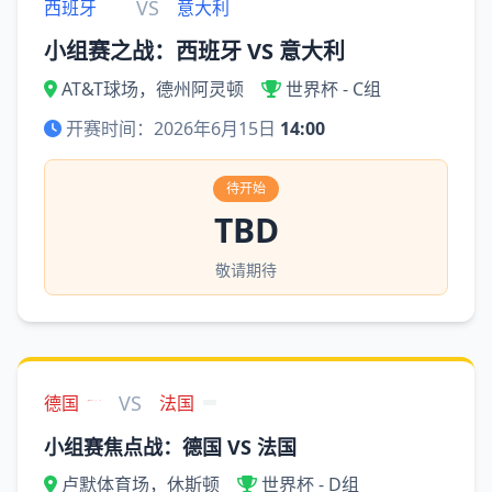
VS
西班牙
意大利
小组赛之战：西班牙 VS 意大利
AT&T球场，德州阿灵顿
世界杯 - C组
开赛时间：2026年6月15日
14:00
待开始
TBD
敬请期待
VS
德国
法国
小组赛焦点战：德国 VS 法国
卢默体育场，休斯顿
世界杯 - D组