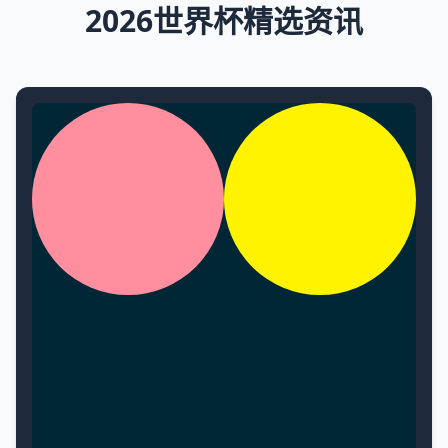
2026世界杯精选资讯