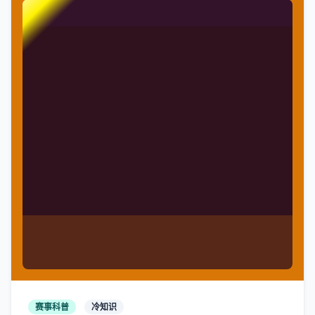
赛事科普
冷知识