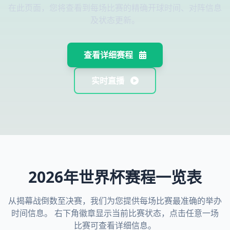
在此页面，您将查看到每场比赛的精确开球时间、对阵信息
及状态更新。
查看详细赛程
实时直播
2026年世界杯赛程一览表
从揭幕战倒数至决赛，我们为您提供每场比赛最准确的举办
时间信息。 右下角徽章显示当前比赛状态，点击任意一场
比赛可查看详细信息。