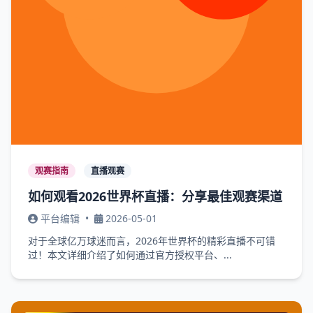
观赛指南
直播观赛
如何观看2026世界杯直播：分享最佳观赛渠道
平台编辑
•
2026-05-01
对于全球亿万球迷而言，2026年世界杯的精彩直播不可错
过！本文详细介绍了如何通过官方授权平台、...