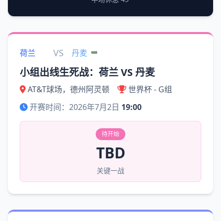
VS
荷兰
丹麦
小组出线生死战：荷兰 VS 丹麦
AT&T球场，德州阿灵顿
世界杯 - G组
开赛时间：2026年7月2日
19:00
待开始
TBD
关键一战