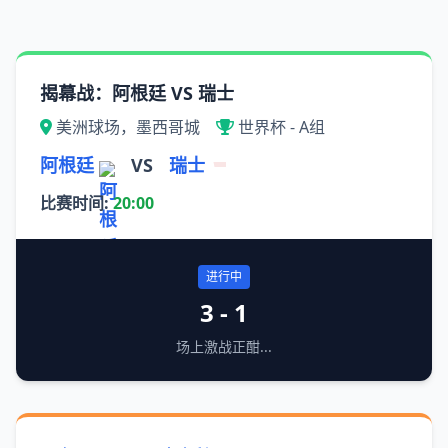
揭幕战：阿根廷 VS 瑞士
美洲球场，墨西哥城
世界杯 - A组
阿根廷
VS
瑞士
比赛时间:
20:00
进行中
3 - 1
场上激战正酣...