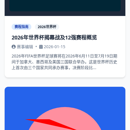
赛程指南
2026世界杯
2026年世界杯揭幕战及12强赛程概览
赛事编辑
•
2026-01-15
2026年FIFA世界杯足球赛将在2026年6月11日至7月19日期
间于加拿大、墨西哥及美国三国联合举办。这是世界杯历史
上首次由三个国家共同承办赛事，决赛阶段比...