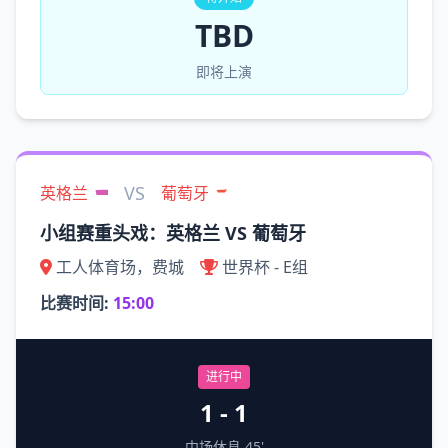
TBD
即将上演
VS
英格兰
葡萄牙
小组赛重头戏：英格兰 VS 葡萄牙
工人体育场，费城
世界杯 - E组
比赛时间:
15:00
进行中
1 - 1
中场休息 45'