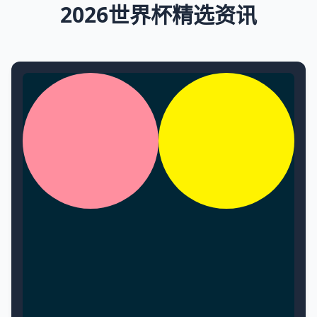
2026世界杯精选资讯