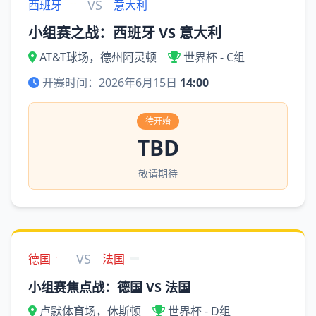
VS
西班牙
意大利
小组赛之战：西班牙 VS 意大利
AT&T球场，德州阿灵顿
世界杯 - C组
开赛时间：2026年6月15日
14:00
待开始
TBD
敬请期待
VS
德国
法国
小组赛焦点战：德国 VS 法国
卢默体育场，休斯顿
世界杯 - D组