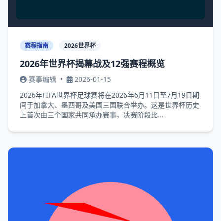
赛程指南
2026世界杯
2026年世界杯揭幕战及12强赛程概览
赛事编辑
•
2026-01-15
2026年FIFA世界杯足球赛将在2026年6月11日至7月19日期
间于加拿大、墨西哥及美国三国联合举办。这是世界杯历史
上首次由三个国家共同承办赛事，决赛阶段比...