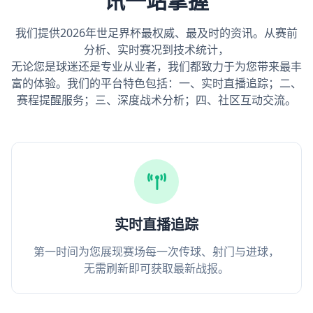
讯一站掌握
我们提供2026年世足界杯最权威、最及时的资讯。从赛前
分析、实时赛况到技术统计，
无论您是球迷还是专业从业者，我们都致力于为您带来最丰
富的体验。我们的平台特色包括：一、实时直播追踪；二、
赛程提醒服务；三、深度战术分析；四、社区互动交流。
实时直播追踪
第一时间为您展现赛场每一次传球、射门与进球，
无需刷新即可获取最新战报。