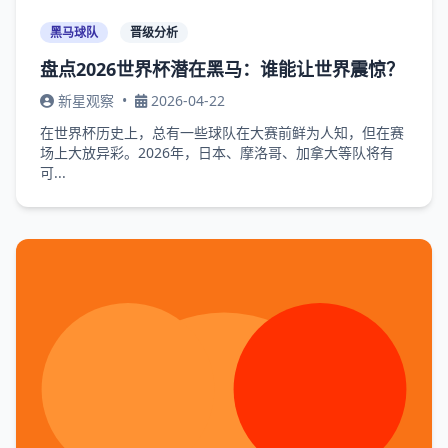
黑马球队
晋级分析
盘点2026世界杯潜在黑马：谁能让世界震惊？
新星观察
•
2026-04-22
在世界杯历史上，总有一些球队在大赛前鲜为人知，但在赛
场上大放异彩。2026年，日本、摩洛哥、加拿大等队将有
可...