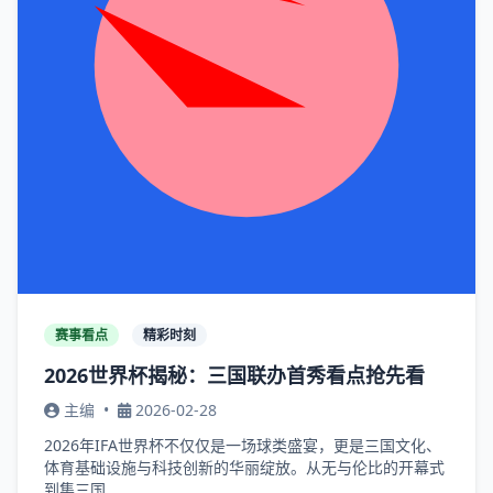
赛事看点
精彩时刻
2026世界杯揭秘：三国联办首秀看点抢先看
主编
•
2026-02-28
2026年IFA世界杯不仅仅是一场球类盛宴，更是三国文化、
体育基础设施与科技创新的华丽绽放。从无与伦比的开幕式
到集三国...