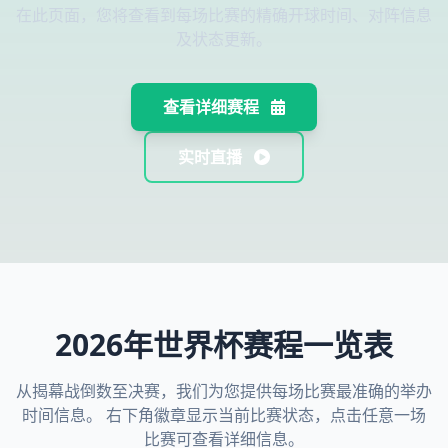
在此页面，您将查看到每场比赛的精确开球时间、对阵信息
及状态更新。
查看详细赛程
实时直播
2026年世界杯赛程一览表
从揭幕战倒数至决赛，我们为您提供每场比赛最准确的举办
时间信息。 右下角徽章显示当前比赛状态，点击任意一场
比赛可查看详细信息。