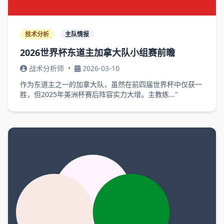
技术分析
主队情报
2026世界杯东道主加拿大队小组赛前瞻
战术分析师
•
2026-03-10
作为东道主之一的加拿大队，虽然在前四届世界杯中仅获一
胜，但2025年美洲杯赛后阵容实力大增。主教练..."