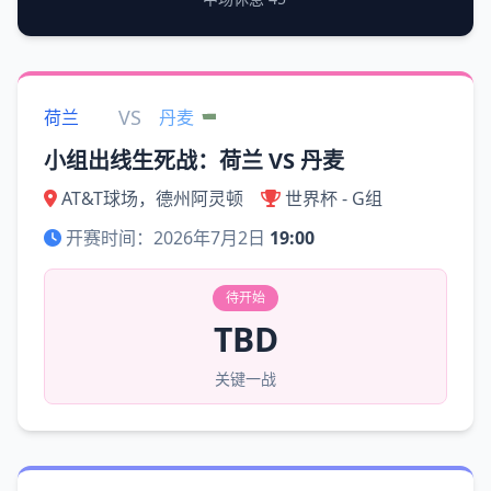
VS
荷兰
丹麦
小组出线生死战：荷兰 VS 丹麦
AT&T球场，德州阿灵顿
世界杯 - G组
开赛时间：2026年7月2日
19:00
待开始
TBD
关键一战