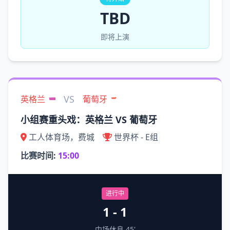
TBD
即将上演
VS
英格兰
葡萄牙
小组赛重头戏：英格兰 VS 葡萄牙
工人体育场，费城
世界杯 - E组
比赛时间:
15:00
进行中
1 - 1
中场休息 45'