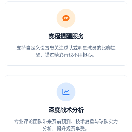
赛程提醒服务
支持自定义设置您关注球队或明星球员的比赛提
醒，错过精彩再也不用担心。
深度战术分析
专业评论团队带来赛前预测、技术复盘与球队实力
分析，提升观赛享受。