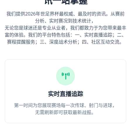
讯一站掌握
我们提供2026年世足界杯最权威、最及时的资讯。从赛前
分析、实时赛况到技术统计，
无论您是球迷还是专业从业者，我们都致力于为您带来最丰
富的体验。我们的平台特色包括：一、实时直播追踪；二、
赛程提醒服务；三、深度战术分析；四、社区互动交流。
实时直播追踪
第一时间为您展现赛场每一次传球、射门与进球，
无需刷新即可获取最新战报。