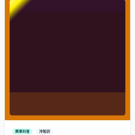
赛事科普
冷知识