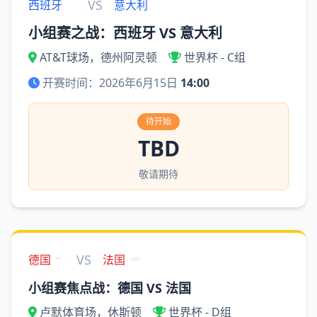
VS
西班牙
意大利
小组赛之战：西班牙 VS 意大利
AT&T球场，德州阿灵顿
世界杯 - C组
开赛时间：2026年6月15日
14:00
待开始
TBD
敬请期待
VS
德国
法国
小组赛焦点战：德国 VS 法国
卢默体育场，休斯顿
世界杯 - D组