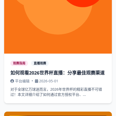
观赛指南
直播观赛
如何观看2026世界杯直播：分享最佳观赛渠道
平台编辑
•
2026-05-01
对于全球亿万球迷而言，2026年世界杯的精彩直播不可错
过！本文详细介绍了如何通过官方授权平台、...