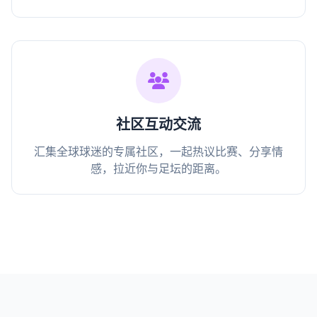
社区互动交流
汇集全球球迷的专属社区，一起热议比赛、分享情
感，拉近你与足坛的距离。