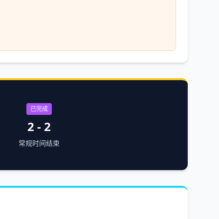
已完成
2 - 2
常规时间结束