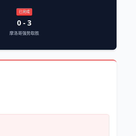
已完成
0 - 3
摩洛哥强势取胜