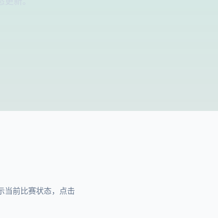
态更新。
示当前比赛状态，点击