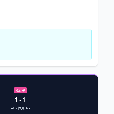
进行中
1 - 1
中场休息 45'