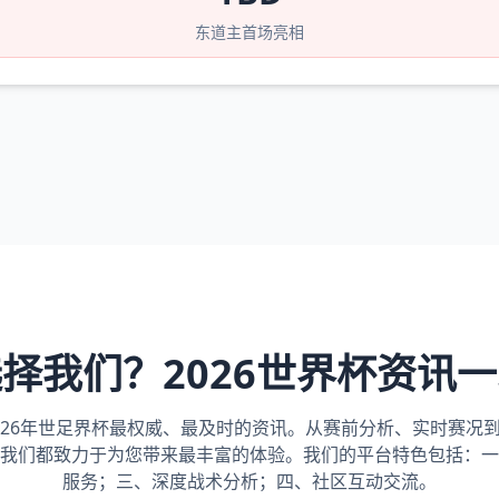
东道主首场亮相
择我们？2026世界杯资讯
026年世足界杯最权威、最及时的资讯。从赛前分析、实时赛况
我们都致力于为您带来最丰富的体验。我们的平台特色包括：一
服务；三、深度战术分析；四、社区互动交流。