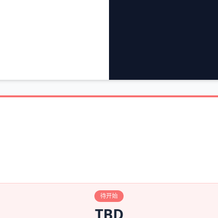
待开始
TBD