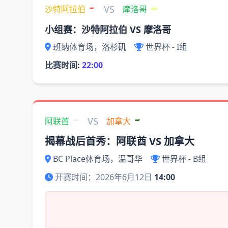
VS
沙特阿拉伯
摩洛哥
小组赛：沙特阿拉伯 VS 摩洛哥
班纳体育场，洛杉矶
世界杯 - I组
比赛时间:
22:00
VS
阿联酋
加拿大
揭幕战后首秀：阿联酋 VS 加拿大
BC Place体育场，温哥华
世界杯 - B组
开赛时间：2026年6月12日
14:00