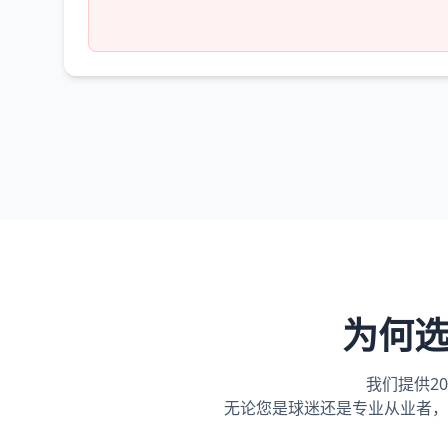
为何选
我们提供2
无论您是球迷还是专业从业者，