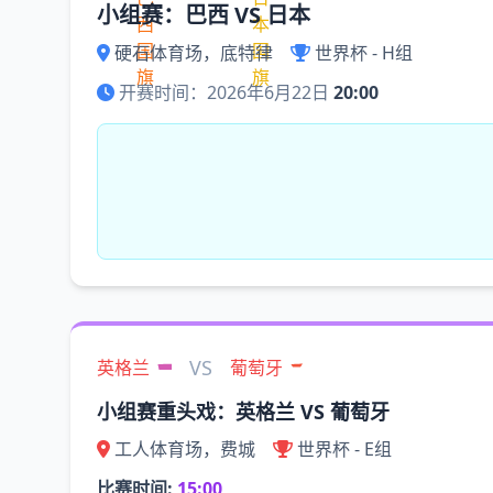
小组赛：巴西 VS 日本
硬石体育场，底特律
世界杯 - H组
开赛时间：2026年6月22日
20:00
VS
英格兰
葡萄牙
小组赛重头戏：英格兰 VS 葡萄牙
工人体育场，费城
世界杯 - E组
比赛时间:
15:00