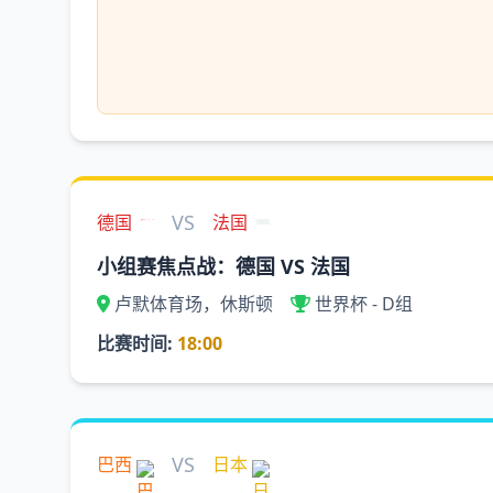
VS
德国
法国
小组赛焦点战：德国 VS 法国
卢默体育场，休斯顿
世界杯 - D组
比赛时间:
18:00
VS
巴西
日本