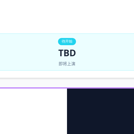
待开始
TBD
即将上演