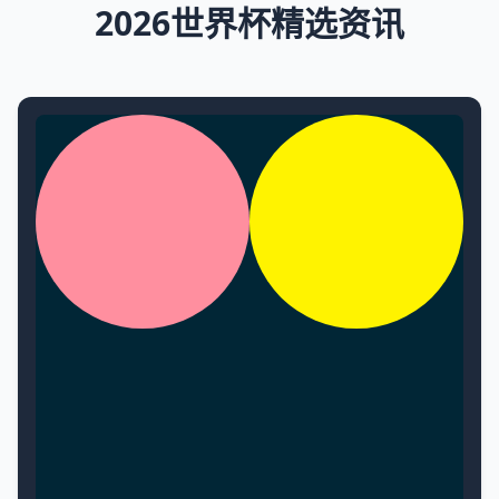
2026世界杯精选资讯