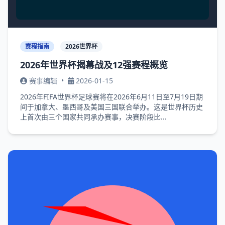
赛程指南
2026世界杯
2026年世界杯揭幕战及12强赛程概览
赛事编辑
•
2026-01-15
2026年FIFA世界杯足球赛将在2026年6月11日至7月19日期
间于加拿大、墨西哥及美国三国联合举办。这是世界杯历史
上首次由三个国家共同承办赛事，决赛阶段比...