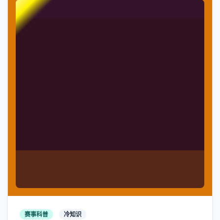
赛事科普
冷知识