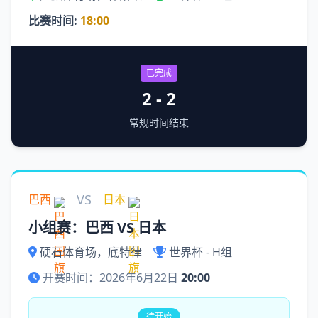
比赛时间:
18:00
已完成
2 - 2
常规时间结束
VS
巴西
日本
小组赛：巴西 VS 日本
硬石体育场，底特律
世界杯 - H组
开赛时间：2026年6月22日
20:00
待开始