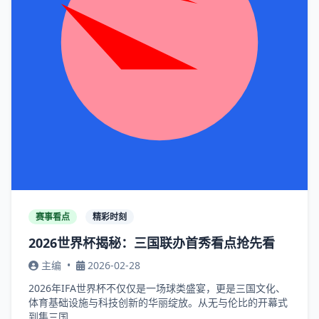
赛事看点
精彩时刻
2026世界杯揭秘：三国联办首秀看点抢先看
主编
•
2026-02-28
2026年IFA世界杯不仅仅是一场球类盛宴，更是三国文化、
体育基础设施与科技创新的华丽绽放。从无与伦比的开幕式
到集三国...