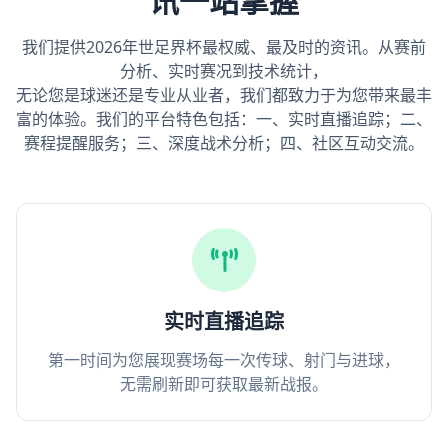
讯一站掌握
我们提供2026年世足界杯最权威、最及时的资讯。从赛前
分析、实时赛况到技术统计，
无论您是球迷还是专业从业者，我们都致力于为您带来最丰
富的体验。我们的平台特色包括：一、实时直播追踪；二、
赛程提醒服务；三、深度战术分析；四、社区互动交流。
实时直播追踪
第一时间为您展现赛场每一次传球、射门与进球，
无需刷新即可获取最新战报。