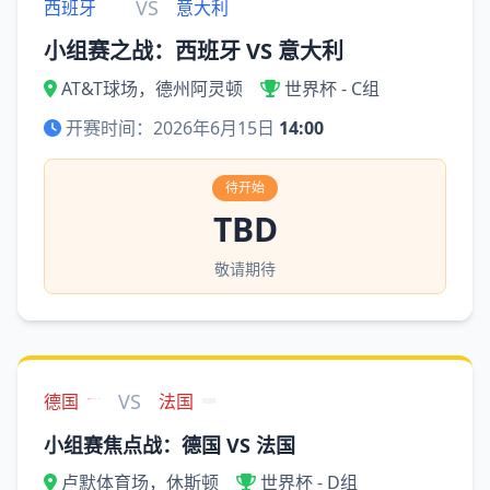
VS
西班牙
意大利
小组赛之战：西班牙 VS 意大利
AT&T球场，德州阿灵顿
世界杯 - C组
开赛时间：2026年6月15日
14:00
待开始
TBD
敬请期待
VS
德国
法国
小组赛焦点战：德国 VS 法国
卢默体育场，休斯顿
世界杯 - D组