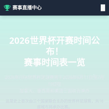
赛事直播中心
2026世界杯开赛时间公
布！
赛事时间表一览
2026年FIFA世界杯足球赛将于2026年6月11日至7月
19日在
加拿大、墨西哥和美国三国联合举办
这是史上首次由三个国家联合主办的世界杯足球赛，共16
座城市将承办比赛。