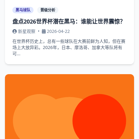
黑马球队
晋级分析
盘点2026世界杯潜在黑马：谁能让世界震惊？
新星观察
•
2026-04-22
在世界杯历史上，总有一些球队在大赛前鲜为人知，但在赛
场上大放异彩。2026年，日本、摩洛哥、加拿大等队将有
可...