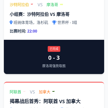
VS
沙特阿拉伯
摩洛哥
小组赛：沙特阿拉伯 VS 摩洛哥
班纳体育场，洛杉矶
世界杯 - I组
比赛时间:
22:00
已完成
0 - 3
摩洛哥强势取胜
VS
阿联酋
加拿大
揭幕战后首秀：阿联酋 VS 加拿大