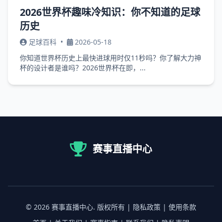
2026世界杯趣味冷知识：你不知道的足球
历史
足球百科
•
2026-05-18
你知道世界杯历史上最快进球用时仅11秒吗？你了解大力神
杯的设计者是谁吗？2026世界杯在即，...
赛事直播中心
© 2026 赛事直播中心. 版权所有 | 隐私政策 | 使用条款