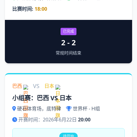
比赛时间:
18:00
已完成
2 - 2
常规时间结束
VS
巴西
日本
小组赛：巴西 VS 日本
硬石体育场，底特律
世界杯 - H组
开赛时间：2026年6月22日
20:00
待开始