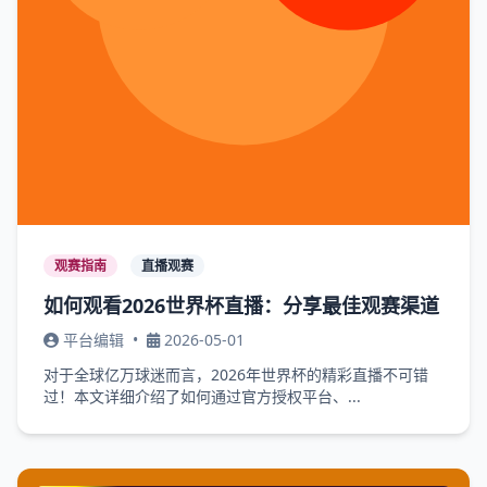
观赛指南
直播观赛
如何观看2026世界杯直播：分享最佳观赛渠道
平台编辑
•
2026-05-01
对于全球亿万球迷而言，2026年世界杯的精彩直播不可错
过！本文详细介绍了如何通过官方授权平台、...