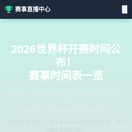
赛事直播中心
2026世界杯开赛时间公
布！
赛事时间表一览
2026年FIFA世界杯足球赛将于2026年6月11日至7月
19日在
加拿大、墨西哥和美国三国联合举办
这是史上首次由三个国家联合主办的世界杯足球赛，共16
座城市将承办比赛。