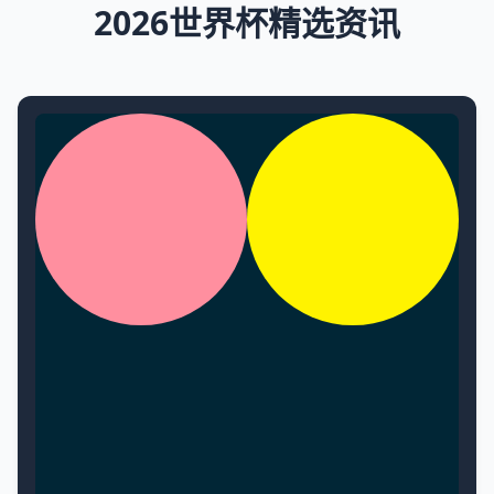
2026世界杯精选资讯