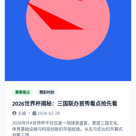
赛事看点
精彩时刻
2026世界杯揭秘：三国联办首秀看点抢先看
主编
•
2026-02-28
2026年IFA世界杯不仅仅是一场球类盛宴，更是三国文化、
体育基础设施与科技创新的华丽绽放。从无与伦比的开幕式
到集三国...