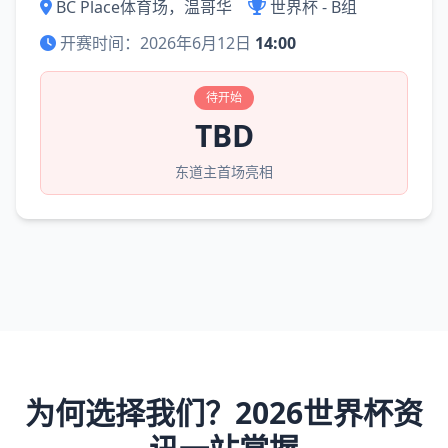
BC Place体育场，温哥华
世界杯 - B组
开赛时间：2026年6月12日
14:00
待开始
TBD
东道主首场亮相
为何选择我们？2026世界杯资