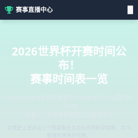
赛事直播中心
2026世界杯开赛时间公
布！
赛事时间表一览
2026年FIFA世界杯足球赛将于2026年6月11日至7月
19日在
加拿大、墨西哥和美国三国联合举办
这是史上首次由三个国家联合主办的世界杯足球赛，共16
座城市将承办比赛。