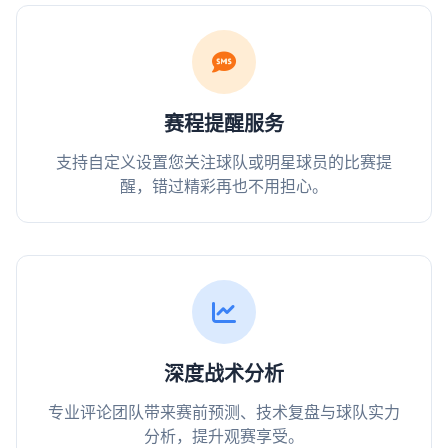
赛程提醒服务
支持自定义设置您关注球队或明星球员的比赛提
醒，错过精彩再也不用担心。
深度战术分析
专业评论团队带来赛前预测、技术复盘与球队实力
分析，提升观赛享受。