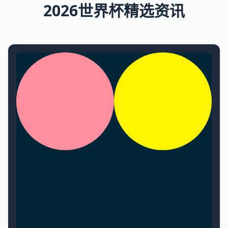
2026世界杯精选资讯