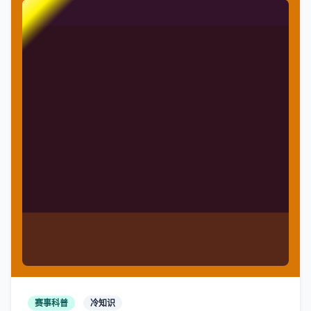
赛事科普
冷知识