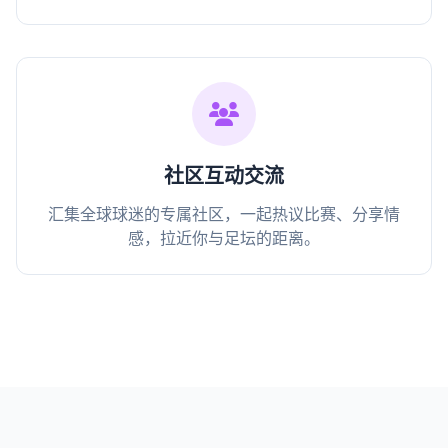
社区互动交流
汇集全球球迷的专属社区，一起热议比赛、分享情
感，拉近你与足坛的距离。