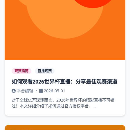
观赛指南
直播观赛
如何观看2026世界杯直播：分享最佳观赛渠道
平台编辑
•
2026-05-01
对于全球亿万球迷而言，2026年世界杯的精彩直播不可错
过！本文详细介绍了如何通过官方授权平台、...