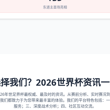
东道主首场亮相
择我们？2026世界杯资讯
026年世足界杯最权威、最及时的资讯。从赛前分析、实时赛况
我们都致力于为您带来最丰富的体验。我们的平台特色包括：一
服务；三、深度战术分析；四、社区互动交流。