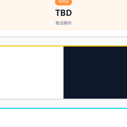
待开始
TBD
敬请期待