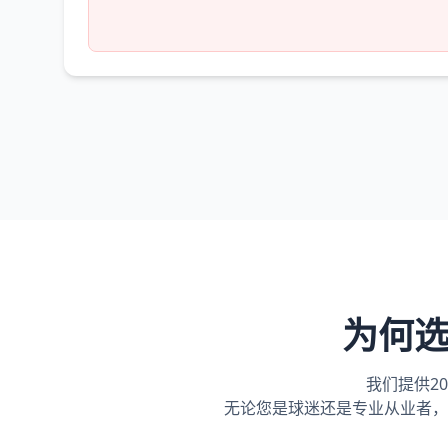
为何选
我们提供2
无论您是球迷还是专业从业者，