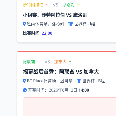
VS
沙特阿拉伯
摩洛哥
小组赛：沙特阿拉伯 VS 摩洛哥
班纳体育场，洛杉矶
世界杯 - I组
比赛时间:
22:00
VS
阿联酋
加拿大
揭幕战后首秀：阿联酋 VS 加拿大
BC Place体育场，温哥华
世界杯 - B组
开赛时间：2026年6月12日
14:00