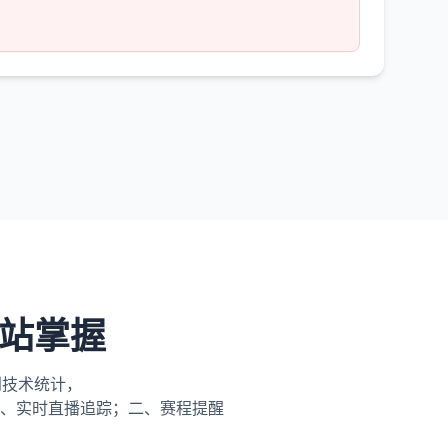
一站掌握
到技术统计，
、实时直播追踪；二、赛程提醒