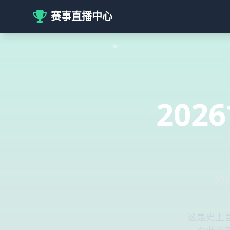
赛事直播中心
20
20
这是史上