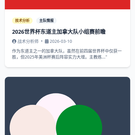
技术分析
主队情报
2026世界杯东道主加拿大队小组赛前瞻
战术分析师
•
2026-03-10
作为东道主之一的加拿大队，虽然在前四届世界杯中仅获一
胜，但2025年美洲杯赛后阵容实力大增。主教练..."