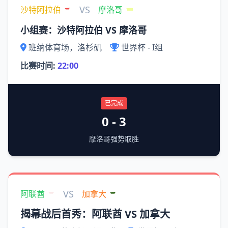
VS
沙特阿拉伯
摩洛哥
小组赛：沙特阿拉伯 VS 摩洛哥
班纳体育场，洛杉矶
世界杯 - I组
比赛时间:
22:00
已完成
0 - 3
摩洛哥强势取胜
VS
阿联酋
加拿大
揭幕战后首秀：阿联酋 VS 加拿大