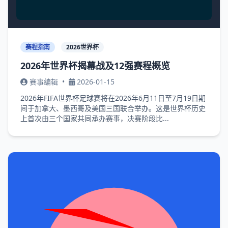
赛程指南
2026世界杯
2026年世界杯揭幕战及12强赛程概览
赛事编辑
•
2026-01-15
2026年FIFA世界杯足球赛将在2026年6月11日至7月19日期
间于加拿大、墨西哥及美国三国联合举办。这是世界杯历史
上首次由三个国家共同承办赛事，决赛阶段比...