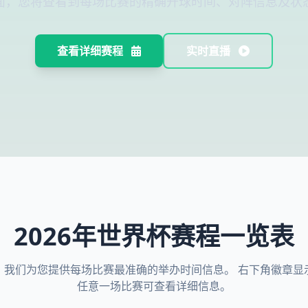
面，您将查看到每场比赛的精确开球时间、对阵信息及状
查看详细赛程
实时直播
2026年世界杯赛程一览表
，我们为您提供每场比赛最准确的举办时间信息。 右下角徽章显
任意一场比赛可查看详细信息。