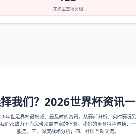
东道主首场亮相
择我们？2026世界杯资讯
026年世足界杯最权威、最及时的资讯。从赛前分析、实时赛况
我们都致力于为您带来最丰富的体验。我们的平台特色包括：一
服务；三、深度战术分析；四、社区互动交流。