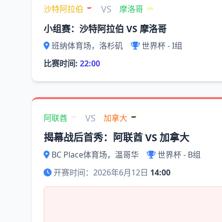
VS
沙特阿拉伯
摩洛哥
小组赛：沙特阿拉伯 VS 摩洛哥
班纳体育场，洛杉矶
世界杯 - I组
比赛时间:
22:00
VS
阿联酋
加拿大
揭幕战后首秀：阿联酋 VS 加拿大
BC Place体育场，温哥华
世界杯 - B组
开赛时间：2026年6月12日
14:00