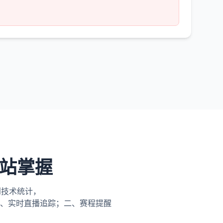
一站掌握
到技术统计，
、实时直播追踪；二、赛程提醒