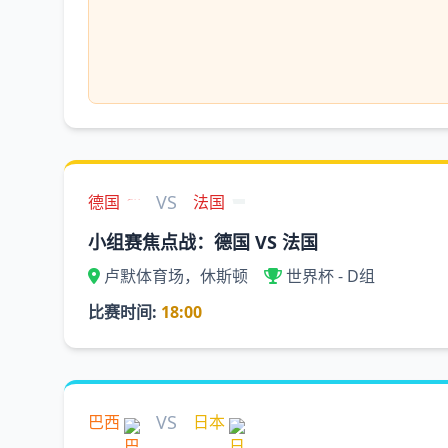
VS
德国
法国
小组赛焦点战：德国 VS 法国
卢默体育场，休斯顿
世界杯 - D组
比赛时间:
18:00
VS
巴西
日本