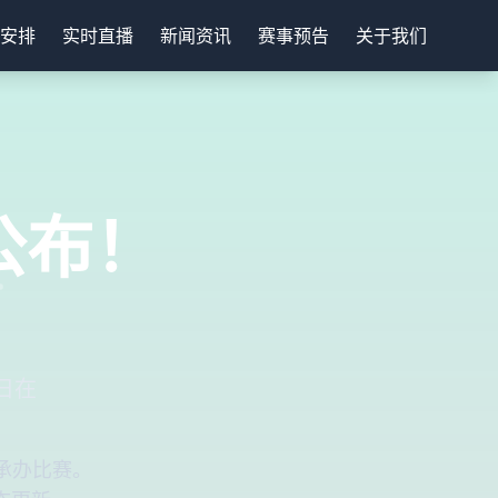
安排
实时直播
新闻资讯
赛事预告
关于我们
公布！
9日在
承办比赛。