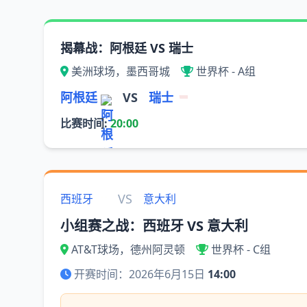
揭幕战：阿根廷 VS 瑞士
美洲球场，墨西哥城
世界杯 - A组
阿根廷
VS
瑞士
比赛时间:
20:00
VS
西班牙
意大利
小组赛之战：西班牙 VS 意大利
AT&T球场，德州阿灵顿
世界杯 - C组
开赛时间：2026年6月15日
14:00