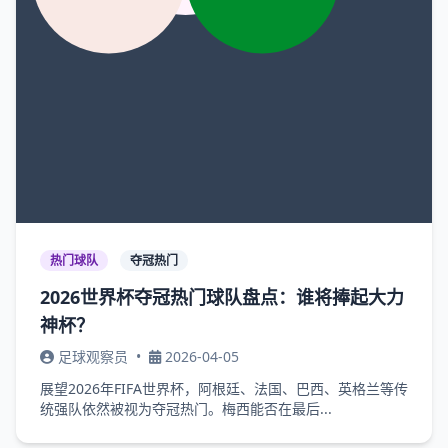
热门球队
夺冠热门
2026世界杯夺冠热门球队盘点：谁将捧起大力
神杯？
足球观察员
•
2026-04-05
展望2026年FIFA世界杯，阿根廷、法国、巴西、英格兰等传
统强队依然被视为夺冠热门。梅西能否在最后...