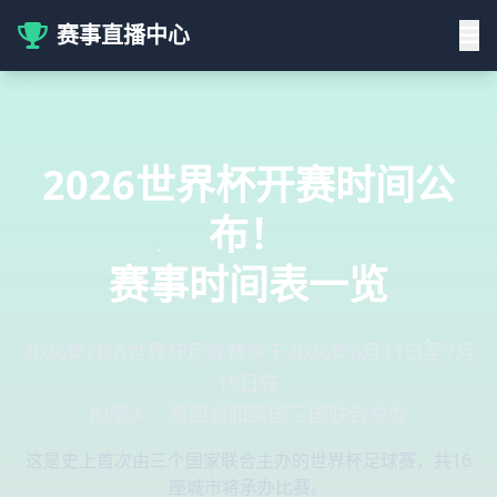
赛事直播中心
2026世界杯开赛时间公
布！
赛事时间表一览
2026年FIFA世界杯足球赛将于2026年6月11日至7月
19日在
加拿大、墨西哥和美国三国联合举办
这是史上首次由三个国家联合主办的世界杯足球赛，共16
座城市将承办比赛。