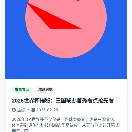
赛事看点
精彩时刻
2026世界杯揭秘：三国联办首秀看点抢先看
主编
•
2026-02-28
2026年IFA世界杯不仅仅是一场球类盛宴，更是三国文化、
体育基础设施与科技创新的华丽绽放。从无与伦比的开幕式
到集三国...