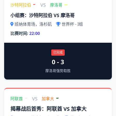
VS
沙特阿拉伯
摩洛哥
小组赛：沙特阿拉伯 VS 摩洛哥
班纳体育场，洛杉矶
世界杯 - I组
比赛时间:
22:00
已完成
0 - 3
摩洛哥强势取胜
VS
阿联酋
加拿大
揭幕战后首秀：阿联酋 VS 加拿大