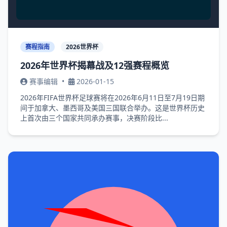
赛程指南
2026世界杯
2026年世界杯揭幕战及12强赛程概览
赛事编辑
•
2026-01-15
2026年FIFA世界杯足球赛将在2026年6月11日至7月19日期
间于加拿大、墨西哥及美国三国联合举办。这是世界杯历史
上首次由三个国家共同承办赛事，决赛阶段比...