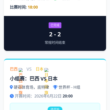
比赛时间:
18:00
已完成
2 - 2
常规时间结束
VS
巴西
日本
小组赛：巴西 VS 日本
硬石体育场，底特律
世界杯 - H组
开赛时间：2026年6月22日
20:00
待开始