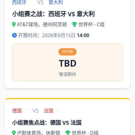
VS
西班牙
意大利
小组赛之战：西班牙 VS 意大利
AT&T球场，德州阿灵顿
世界杯 - C组
开赛时间：2026年6月15日
14:00
待开始
TBD
敬请期待
VS
德国
法国
小组赛焦点战：德国 VS 法国
卢默体育场，休斯顿
世界杯 - D组