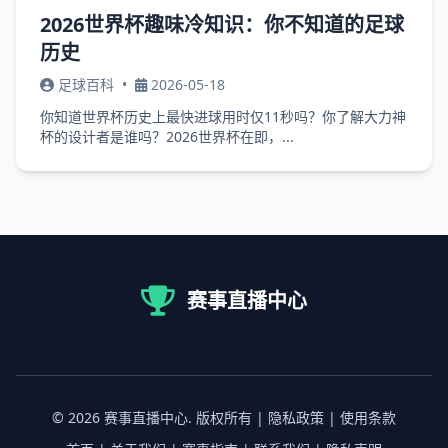
2026世界杯趣味冷知识：你不知道的足球
历史
足球百科
•
2026-05-18
你知道世界杯历史上最快进球用时仅11秒吗？你了解大力神
杯的设计者是谁吗？2026世界杯在即，...
赛事直播中心
© 2026 赛事直播中心. 版权所有 | 隐私政策 | 使用条款