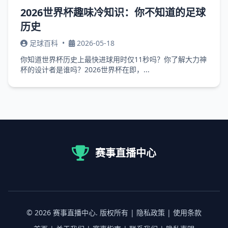
2026世界杯趣味冷知识：你不知道的足球
历史
足球百科
•
2026-05-18
你知道世界杯历史上最快进球用时仅11秒吗？你了解大力神
杯的设计者是谁吗？2026世界杯在即，...
赛事直播中心
© 2026 赛事直播中心. 版权所有 | 隐私政策 | 使用条款