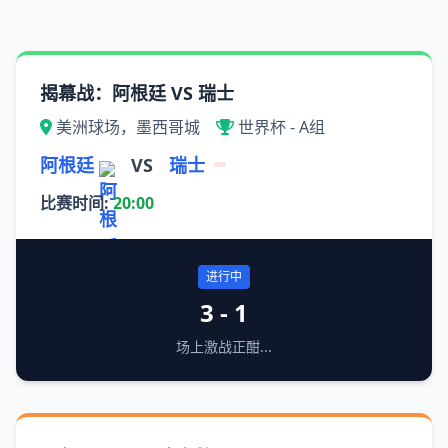
揭幕战：阿根廷 VS 瑞士
美洲球场，墨西哥城
世界杯 - A组
阿根廷
VS
瑞士
比赛时间:
20:00
进行中
3 - 1
场上激战正酣...