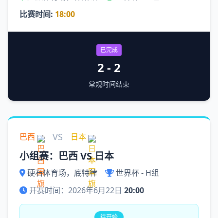
比赛时间:
18:00
已完成
2 - 2
常规时间结束
VS
巴西
日本
小组赛：巴西 VS 日本
硬石体育场，底特律
世界杯 - H组
开赛时间：2026年6月22日
20:00
待开始