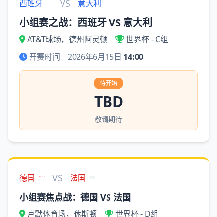
VS
西班牙
意大利
小组赛之战：西班牙 VS 意大利
AT&T球场，德州阿灵顿
世界杯 - C组
开赛时间：2026年6月15日
14:00
待开始
TBD
敬请期待
VS
德国
法国
小组赛焦点战：德国 VS 法国
卢默体育场，休斯顿
世界杯 - D组