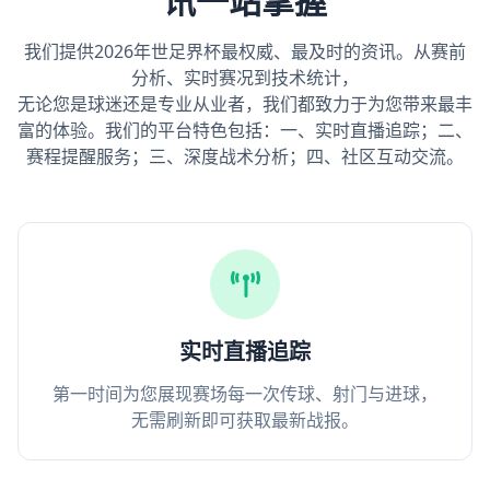
讯一站掌握
我们提供2026年世足界杯最权威、最及时的资讯。从赛前
分析、实时赛况到技术统计，
无论您是球迷还是专业从业者，我们都致力于为您带来最丰
富的体验。我们的平台特色包括：一、实时直播追踪；二、
赛程提醒服务；三、深度战术分析；四、社区互动交流。
实时直播追踪
第一时间为您展现赛场每一次传球、射门与进球，
无需刷新即可获取最新战报。