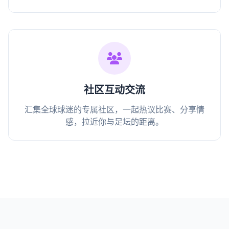
社区互动交流
汇集全球球迷的专属社区，一起热议比赛、分享情
感，拉近你与足坛的距离。