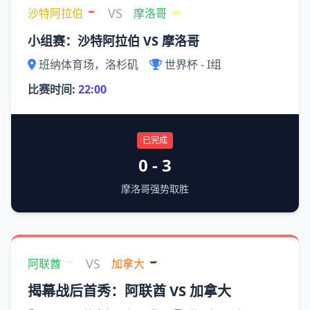
VS
沙特阿拉伯
摩洛哥
小组赛：沙特阿拉伯 VS 摩洛哥
班纳体育场，洛杉矶
世界杯 - I组
比赛时间:
22:00
已完成
0 - 3
摩洛哥强势取胜
VS
阿联酋
加拿大
揭幕战后首秀：阿联酋 VS 加拿大