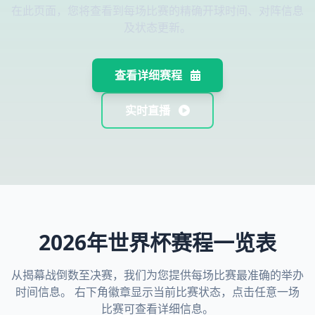
在此页面，您将查看到每场比赛的精确开球时间、对阵信息
及状态更新。
查看详细赛程
实时直播
2026年世界杯赛程一览表
从揭幕战倒数至决赛，我们为您提供每场比赛最准确的举办
时间信息。 右下角徽章显示当前比赛状态，点击任意一场
比赛可查看详细信息。