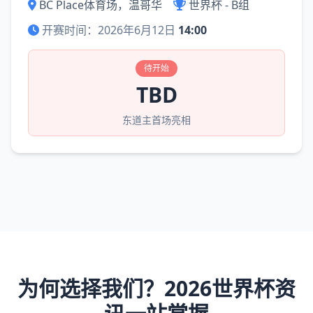
BC Place体育场，温哥华
世界杯 - B组
开赛时间：2026年6月12日
14:00
待开始
TBD
东道主首场亮相
为何选择我们？2026世界杯资