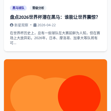
黑马球队
晋级分析
盘点2026世界杯潜在黑马：谁能让世界震惊？
新星观察
•
2026-04-22
在世界杯历史上，总有一些球队在大赛前鲜为人知，但在赛
场上大放异彩。2026年，日本、摩洛哥、加拿大等队将有
可...