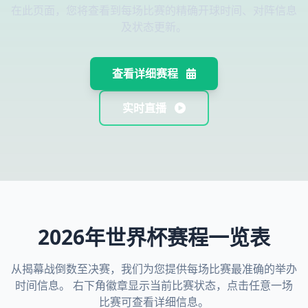
在此页面，您将查看到每场比赛的精确开球时间、对阵信息
及状态更新。
查看详细赛程
实时直播
2026年世界杯赛程一览表
从揭幕战倒数至决赛，我们为您提供每场比赛最准确的举办
时间信息。 右下角徽章显示当前比赛状态，点击任意一场
比赛可查看详细信息。