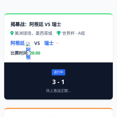
揭幕战：阿根廷 VS 瑞士
美洲球场，墨西哥城
世界杯 - A组
阿根廷
VS
瑞士
比赛时间:
20:00
进行中
3 - 1
场上激战正酣...