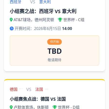
VS
西班牙
意大利
小组赛之战：西班牙 VS 意大利
AT&T球场，德州阿灵顿
世界杯 - C组
开赛时间：2026年6月15日
14:00
待开始
TBD
敬请期待
VS
德国
法国
小组赛焦点战：德国 VS 法国
卢默体育场，休斯顿
世界杯 - D组