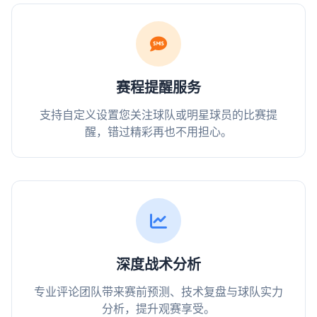
赛程提醒服务
支持自定义设置您关注球队或明星球员的比赛提
醒，错过精彩再也不用担心。
深度战术分析
专业评论团队带来赛前预测、技术复盘与球队实力
分析，提升观赛享受。