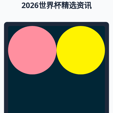
2026世界杯精选资讯