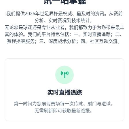
讯一站掌握
我们提供2026年世足界杯最权威、最及时的资讯。从赛前
分析、实时赛况到技术统计，
无论您是球迷还是专业从业者，我们都致力于为您带来最丰
富的体验。我们的平台特色包括：一、实时直播追踪；二、
赛程提醒服务；三、深度战术分析；四、社区互动交流。
实时直播追踪
第一时间为您展现赛场每一次传球、射门与进球，
无需刷新即可获取最新战报。