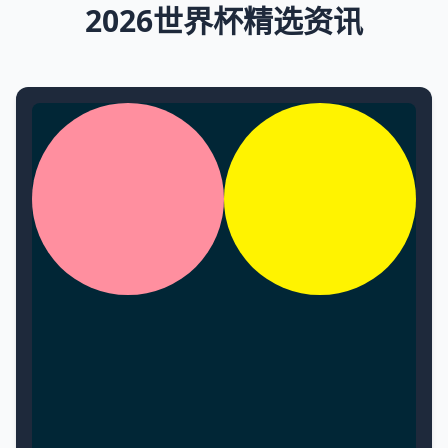
2026世界杯精选资讯