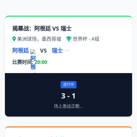
揭幕战：阿根廷 VS 瑞士
美洲球场，墨西哥城
世界杯 - A组
阿根廷
VS
瑞士
比赛时间:
20:00
进行中
3 - 1
场上激战正酣...