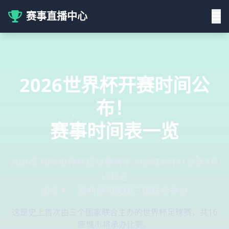
赛事直播中心
2026世界杯开赛时间公
布！
赛事时间表一览
2026年FIFA世界杯足球赛将于2026年6月11日至7月
19日在
加拿大、墨西哥和美国三国联合举办
这是史上首次由三个国家联合主办的世界杯足球赛，共16
座城市将承办比赛。