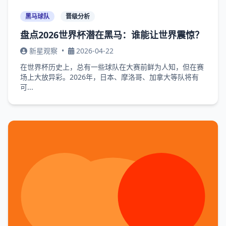
黑马球队
晋级分析
盘点2026世界杯潜在黑马：谁能让世界震惊？
新星观察
•
2026-04-22
在世界杯历史上，总有一些球队在大赛前鲜为人知，但在赛
场上大放异彩。2026年，日本、摩洛哥、加拿大等队将有
可...