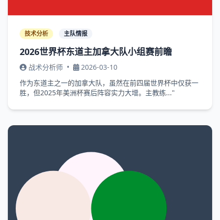
技术分析
主队情报
2026世界杯东道主加拿大队小组赛前瞻
战术分析师
•
2026-03-10
作为东道主之一的加拿大队，虽然在前四届世界杯中仅获一
胜，但2025年美洲杯赛后阵容实力大增。主教练..."