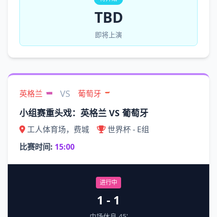
TBD
即将上演
VS
英格兰
葡萄牙
小组赛重头戏：英格兰 VS 葡萄牙
工人体育场，费城
世界杯 - E组
比赛时间:
15:00
进行中
1 - 1
中场休息 45'