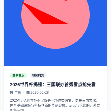
赛事看点
精彩时刻
2026世界杯揭秘：三国联办首秀看点抢先看
主编
•
2026-02-28
2026年IFA世界杯不仅仅是一场球类盛宴，更是三国文化、
体育基础设施与科技创新的华丽绽放。从无与伦比的开幕式
到集三国...