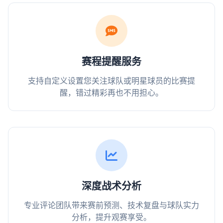
赛程提醒服务
支持自定义设置您关注球队或明星球员的比赛提
醒，错过精彩再也不用担心。
深度战术分析
专业评论团队带来赛前预测、技术复盘与球队实力
分析，提升观赛享受。