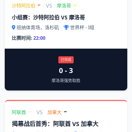
VS
沙特阿拉伯
摩洛哥
小组赛：沙特阿拉伯 VS 摩洛哥
班纳体育场，洛杉矶
世界杯 - I组
比赛时间:
22:00
已完成
0 - 3
摩洛哥强势取胜
VS
阿联酋
加拿大
揭幕战后首秀：阿联酋 VS 加拿大