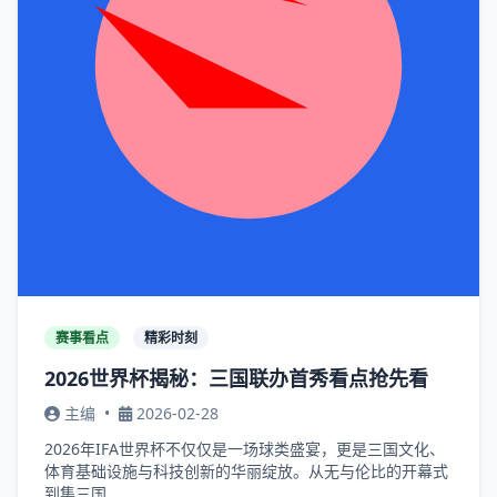
赛事看点
精彩时刻
2026世界杯揭秘：三国联办首秀看点抢先看
主编
•
2026-02-28
2026年IFA世界杯不仅仅是一场球类盛宴，更是三国文化、
体育基础设施与科技创新的华丽绽放。从无与伦比的开幕式
到集三国...