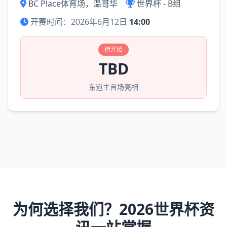
BC Place体育场，温哥华
世界杯 - B组
开赛时间：2026年6月12日
14:00
待开始
TBD
东道主首场亮相
为何选择我们？2026世界杯资