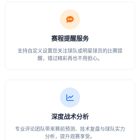
赛程提醒服务
支持自定义设置您关注球队或明星球员的比赛提
醒，错过精彩再也不用担心。
深度战术分析
专业评论团队带来赛前预测、技术复盘与球队实力
分析，提升观赛享受。