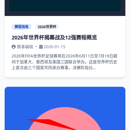
赛程指南
2026世界杯
2026年世界杯揭幕战及12强赛程概览
赛事编辑
•
2026-01-15
2026年FIFA世界杯足球赛将在2026年6月11日至7月19日期
间于加拿大、墨西哥及美国三国联合举办。这是世界杯历史
上首次由三个国家共同承办赛事，决赛阶段比...