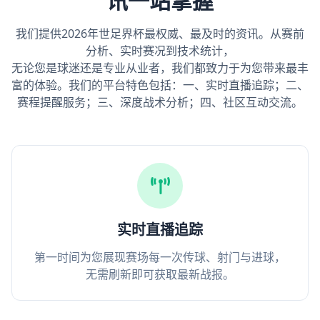
讯一站掌握
我们提供2026年世足界杯最权威、最及时的资讯。从赛前
分析、实时赛况到技术统计，
无论您是球迷还是专业从业者，我们都致力于为您带来最丰
富的体验。我们的平台特色包括：一、实时直播追踪；二、
赛程提醒服务；三、深度战术分析；四、社区互动交流。
实时直播追踪
第一时间为您展现赛场每一次传球、射门与进球，
无需刷新即可获取最新战报。