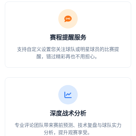
赛程提醒服务
支持自定义设置您关注球队或明星球员的比赛提
醒，错过精彩再也不用担心。
深度战术分析
专业评论团队带来赛前预测、技术复盘与球队实力
分析，提升观赛享受。