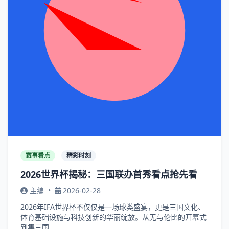
赛事看点
精彩时刻
2026世界杯揭秘：三国联办首秀看点抢先看
主编
•
2026-02-28
2026年IFA世界杯不仅仅是一场球类盛宴，更是三国文化、
体育基础设施与科技创新的华丽绽放。从无与伦比的开幕式
到集三国...