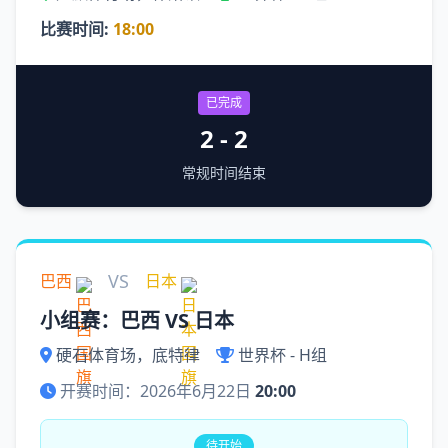
比赛时间:
18:00
已完成
2 - 2
常规时间结束
VS
巴西
日本
小组赛：巴西 VS 日本
硬石体育场，底特律
世界杯 - H组
开赛时间：2026年6月22日
20:00
待开始