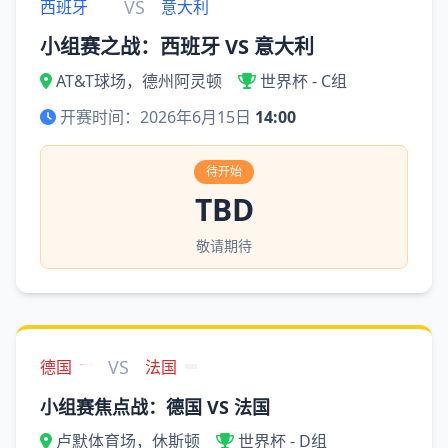
VS
西班牙
意大利
小组赛之战：西班牙 VS 意大利
AT&T球场，德州阿灵顿
世界杯 - C组
开赛时间：2026年6月15日
14:00
待开始
TBD
敬请期待
VS
德国
法国
小组赛焦点战：德国 VS 法国
卢默体育场，休斯顿
世界杯 - D组