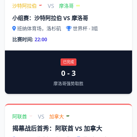
VS
沙特阿拉伯
摩洛哥
小组赛：沙特阿拉伯 VS 摩洛哥
班纳体育场，洛杉矶
世界杯 - I组
比赛时间:
22:00
已完成
0 - 3
摩洛哥强势取胜
VS
阿联酋
加拿大
揭幕战后首秀：阿联酋 VS 加拿大