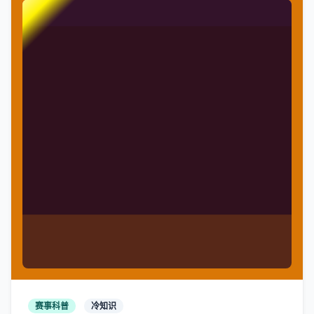
赛事科普
冷知识