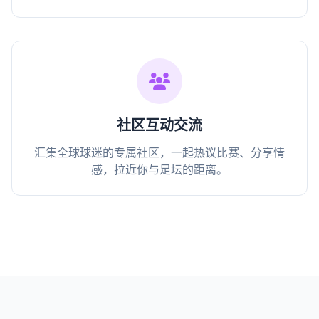
社区互动交流
汇集全球球迷的专属社区，一起热议比赛、分享情
感，拉近你与足坛的距离。