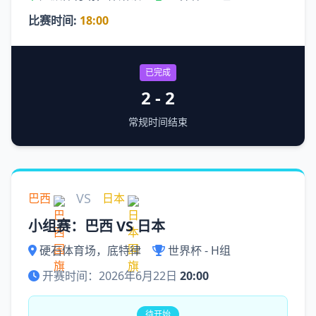
比赛时间:
18:00
已完成
2 - 2
常规时间结束
VS
巴西
日本
小组赛：巴西 VS 日本
硬石体育场，底特律
世界杯 - H组
开赛时间：2026年6月22日
20:00
待开始