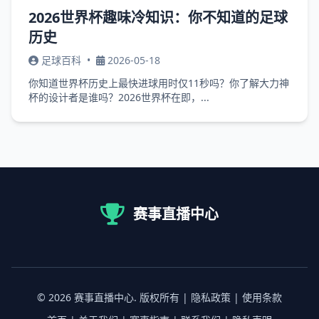
2026世界杯趣味冷知识：你不知道的足球
历史
足球百科
•
2026-05-18
你知道世界杯历史上最快进球用时仅11秒吗？你了解大力神
杯的设计者是谁吗？2026世界杯在即，...
赛事直播中心
© 2026 赛事直播中心. 版权所有 | 隐私政策 | 使用条款