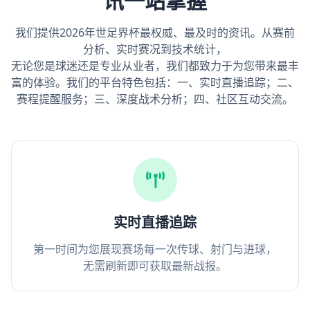
讯一站掌握
我们提供2026年世足界杯最权威、最及时的资讯。从赛前
分析、实时赛况到技术统计，
无论您是球迷还是专业从业者，我们都致力于为您带来最丰
富的体验。我们的平台特色包括：一、实时直播追踪；二、
赛程提醒服务；三、深度战术分析；四、社区互动交流。
实时直播追踪
第一时间为您展现赛场每一次传球、射门与进球，
无需刷新即可获取最新战报。