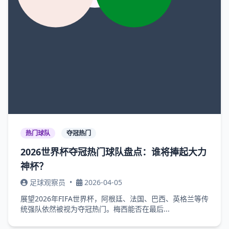
热门球队
夺冠热门
2026世界杯夺冠热门球队盘点：谁将捧起大力
神杯？
足球观察员
•
2026-04-05
展望2026年FIFA世界杯，阿根廷、法国、巴西、英格兰等传
统强队依然被视为夺冠热门。梅西能否在最后...