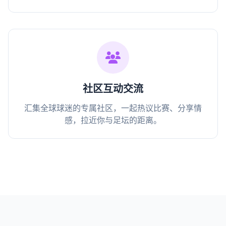
社区互动交流
汇集全球球迷的专属社区，一起热议比赛、分享情
感，拉近你与足坛的距离。