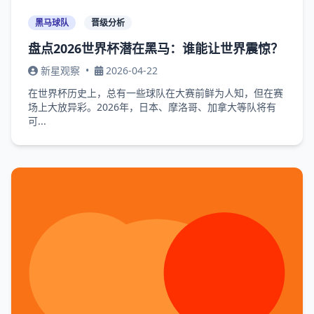
黑马球队
晋级分析
盘点2026世界杯潜在黑马：谁能让世界震惊？
新星观察
•
2026-04-22
在世界杯历史上，总有一些球队在大赛前鲜为人知，但在赛
场上大放异彩。2026年，日本、摩洛哥、加拿大等队将有
可...