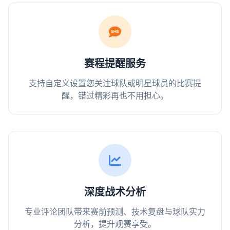
赛程提醒服务
支持自定义设置您关注球队或明星球员的比赛提
醒，错过精彩再也不用担心。
深度战术分析
专业评论团队带来赛前预测、技术复盘与球队实力
分析，提升观赛享受。