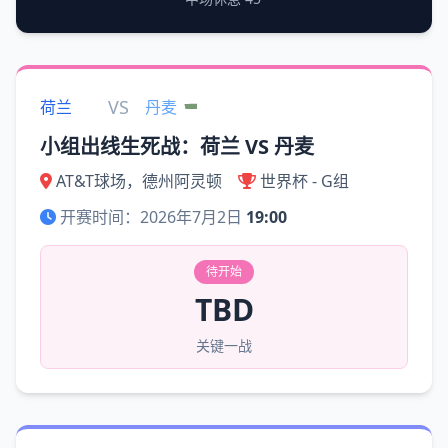
VS
荷兰
丹麦
小组出线生死战：荷兰 VS 丹麦
AT&T球场，德州阿灵顿
世界杯 - G组
开赛时间：2026年7月2日
19:00
待开始
TBD
关键一战