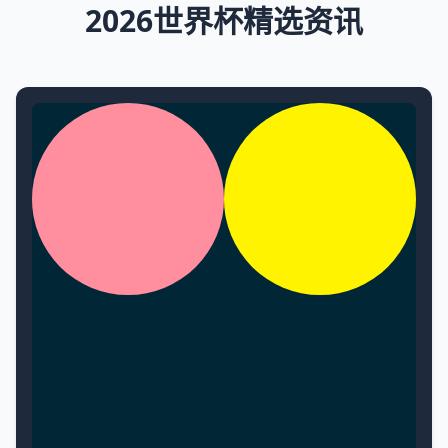
2026世界杯精选资讯