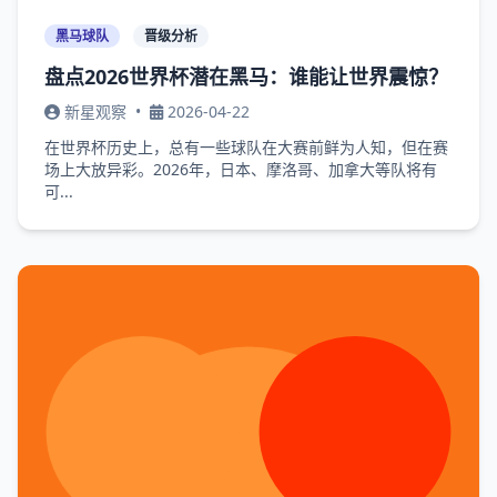
黑马球队
晋级分析
盘点2026世界杯潜在黑马：谁能让世界震惊？
新星观察
•
2026-04-22
在世界杯历史上，总有一些球队在大赛前鲜为人知，但在赛
场上大放异彩。2026年，日本、摩洛哥、加拿大等队将有
可...