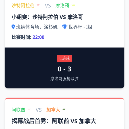
VS
沙特阿拉伯
摩洛哥
小组赛：沙特阿拉伯 VS 摩洛哥
班纳体育场，洛杉矶
世界杯 - I组
比赛时间:
22:00
已完成
0 - 3
摩洛哥强势取胜
VS
阿联酋
加拿大
揭幕战后首秀：阿联酋 VS 加拿大