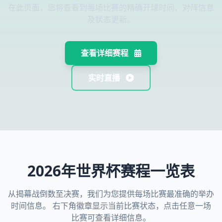
在此页面，您将查看到每场比赛的精确开球时间、对阵信息
及状态更新。
查看详细赛程
实时直播
2026年世界杯赛程一览表
从揭幕战倒数至决赛，我们为您提供每场比赛最准确的举办
时间信息。 右下角徽章显示当前比赛状态，点击任意一场
比赛可查看详细信息。