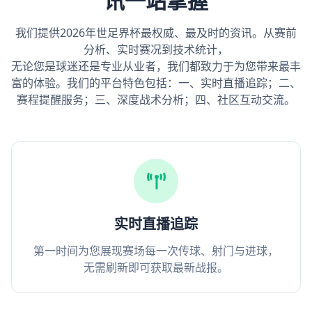
讯一站掌握
我们提供2026年世足界杯最权威、最及时的资讯。从赛前
分析、实时赛况到技术统计，
无论您是球迷还是专业从业者，我们都致力于为您带来最丰
富的体验。我们的平台特色包括：一、实时直播追踪；二、
赛程提醒服务；三、深度战术分析；四、社区互动交流。
实时直播追踪
第一时间为您展现赛场每一次传球、射门与进球，
无需刷新即可获取最新战报。