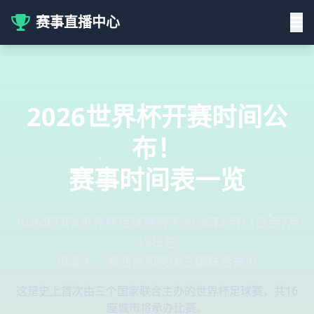
赛事直播中心
2026世界杯开赛时间公
布！
赛事时间表一览
2026年FIFA世界杯足球赛将于2026年6月11日至7月
19日在
加拿大、墨西哥和美国三国联合举办
这是史上首次由三个国家联合主办的世界杯足球赛，共16
座城市将承办比赛。