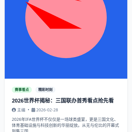
赛事看点
精彩时刻
2026世界杯揭秘：三国联办首秀看点抢先看
主编
•
2026-02-28
2026年IFA世界杯不仅仅是一场球类盛宴，更是三国文化、
体育基础设施与科技创新的华丽绽放。从无与伦比的开幕式
到集三国...