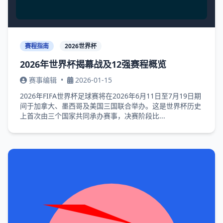
赛程指南
2026世界杯
2026年世界杯揭幕战及12强赛程概览
赛事编辑
•
2026-01-15
2026年FIFA世界杯足球赛将在2026年6月11日至7月19日期
间于加拿大、墨西哥及美国三国联合举办。这是世界杯历史
上首次由三个国家共同承办赛事，决赛阶段比...