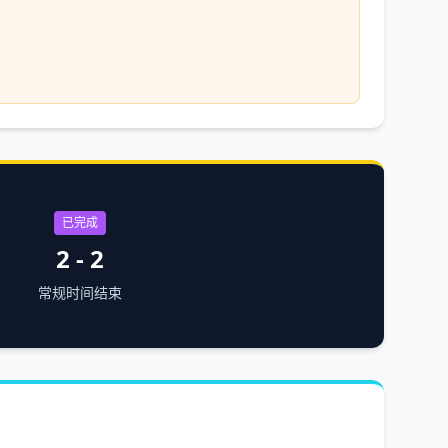
已完成
2 - 2
常规时间结束