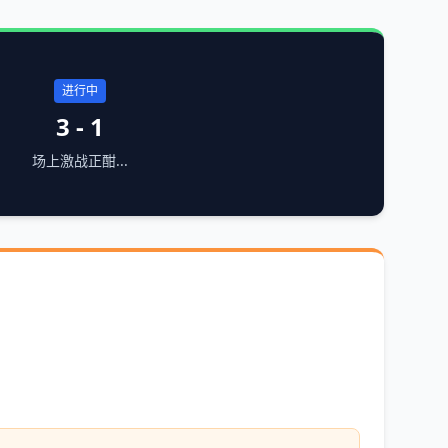
进行中
3 - 1
场上激战正酣...