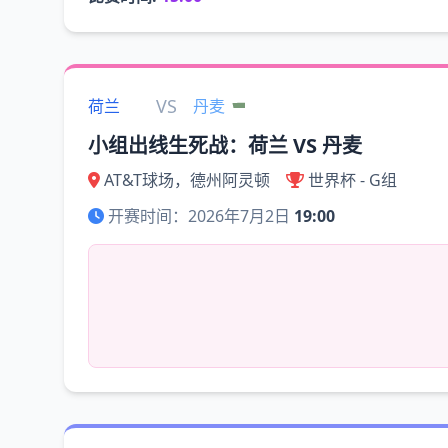
VS
荷兰
丹麦
小组出线生死战：荷兰 VS 丹麦
AT&T球场，德州阿灵顿
世界杯 - G组
开赛时间：2026年7月2日
19:00