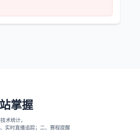
一站掌握
到技术统计，
、实时直播追踪；二、赛程提醒