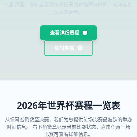
在此页面，您将查看到每场比赛的精确开球时间、对阵信息
及状态更新。
查看详细赛程
实时直播
2026年世界杯赛程一览表
从揭幕战倒数至决赛，我们为您提供每场比赛最准确的举办
时间信息。 右下角徽章显示当前比赛状态，点击任意一场
比赛可查看详细信息。