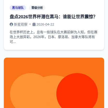
黑马球队
晋级分析
盘点2026世界杯潜在黑马：谁能让世界震惊？
新星观察
•
2026-04-22
在世界杯历史上，总有一些球队在大赛前鲜为人知，但在赛
场上大放异彩。2026年，日本、摩洛哥、加拿大等队将有
可...