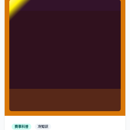
赛事科普
冷知识