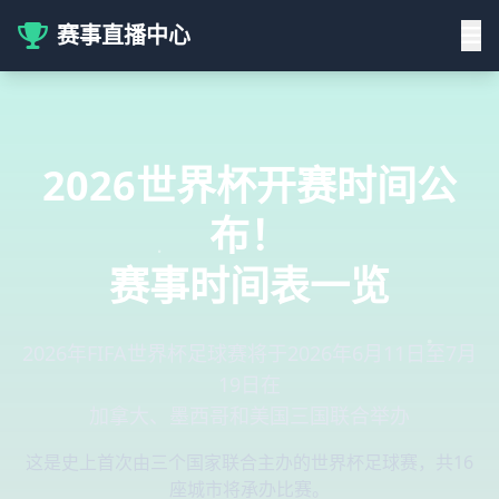
赛事直播中心
2026世界杯开赛时间公
布！
赛事时间表一览
2026年FIFA世界杯足球赛将于2026年6月11日至7月
19日在
加拿大、墨西哥和美国三国联合举办
这是史上首次由三个国家联合主办的世界杯足球赛，共16
座城市将承办比赛。