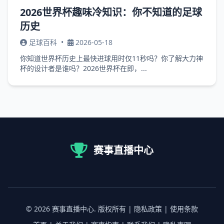
2026世界杯趣味冷知识：你不知道的足球
历史
足球百科
•
2026-05-18
你知道世界杯历史上最快进球用时仅11秒吗？你了解大力神
杯的设计者是谁吗？2026世界杯在即，...
赛事直播中心
© 2026 赛事直播中心. 版权所有 | 隐私政策 | 使用条款