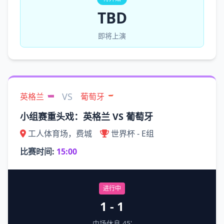
TBD
即将上演
VS
英格兰
葡萄牙
小组赛重头戏：英格兰 VS 葡萄牙
工人体育场，费城
世界杯 - E组
比赛时间:
15:00
进行中
1 - 1
中场休息 45'