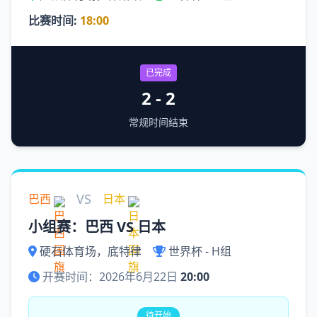
比赛时间:
18:00
已完成
2 - 2
常规时间结束
VS
巴西
日本
小组赛：巴西 VS 日本
硬石体育场，底特律
世界杯 - H组
开赛时间：2026年6月22日
20:00
待开始