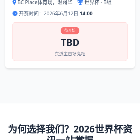
BC Place体育场，温哥华
世界杯 - B组
开赛时间：2026年6月12日
14:00
待开始
TBD
东道主首场亮相
为何选择我们？2026世界杯资