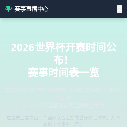
赛事直播中心
2026世界杯开赛时间公
布！
赛事时间表一览
2026年FIFA世界杯足球赛将于2026年6月11日至7月
19日在
加拿大、墨西哥和美国三国联合举办
这是史上首次由三个国家联合主办的世界杯足球赛，共16
座城市将承办比赛。