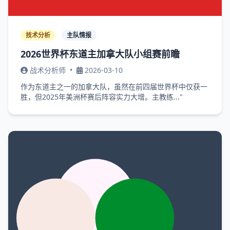
技术分析
主队情报
2026世界杯东道主加拿大队小组赛前瞻
战术分析师
•
2026-03-10
作为东道主之一的加拿大队，虽然在前四届世界杯中仅获一
胜，但2025年美洲杯赛后阵容实力大增。主教练..."