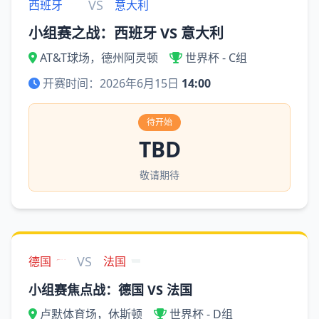
VS
西班牙
意大利
小组赛之战：西班牙 VS 意大利
AT&T球场，德州阿灵顿
世界杯 - C组
开赛时间：2026年6月15日
14:00
待开始
TBD
敬请期待
VS
德国
法国
小组赛焦点战：德国 VS 法国
卢默体育场，休斯顿
世界杯 - D组