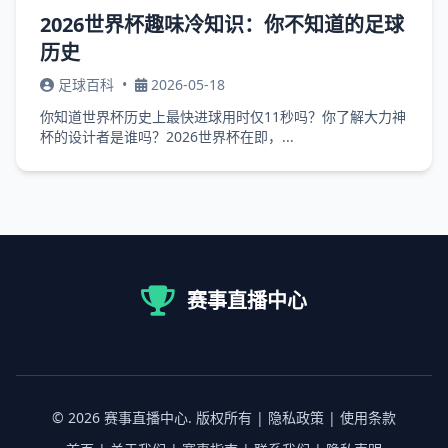
2026世界杯趣味冷知识：你不知道的足球
历史
足球百科
•
2026-05-18
你知道世界杯历史上最快进球用时仅11秒吗？你了解大力神
杯的设计者是谁吗？2026世界杯在即，...
赛事直播中心
© 2026 赛事直播中心. 版权所有 | 隐私政策 | 使用条款