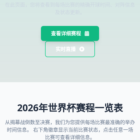
在此页面，您将查看到每场比赛的精确开球时间、对阵信息
及状态更新。
查看详细赛程
实时直播
2026年世界杯赛程一览表
从揭幕战倒数至决赛，我们为您提供每场比赛最准确的举办
时间信息。 右下角徽章显示当前比赛状态，点击任意一场
比赛可查看详细信息。