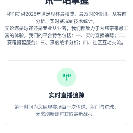
讯一站掌握
我们提供2026年世足界杯最权威、最及时的资讯。从赛前
分析、实时赛况到技术统计，
无论您是球迷还是专业从业者，我们都致力于为您带来最丰
富的体验。我们的平台特色包括：一、实时直播追踪；二、
赛程提醒服务；三、深度战术分析；四、社区互动交流。
实时直播追踪
第一时间为您展现赛场每一次传球、射门与进球，
无需刷新即可获取最新战报。