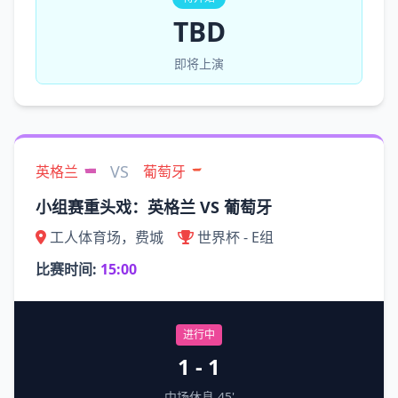
TBD
即将上演
VS
英格兰
葡萄牙
小组赛重头戏：英格兰 VS 葡萄牙
工人体育场，费城
世界杯 - E组
比赛时间:
15:00
进行中
1 - 1
中场休息 45'