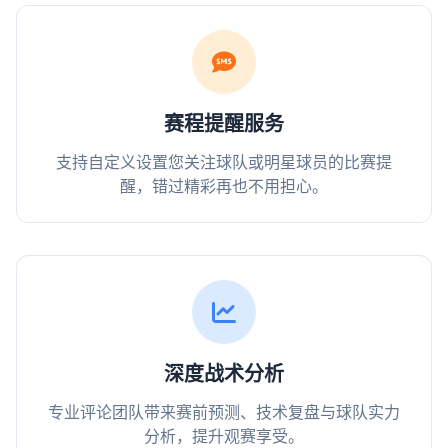
赛程提醒服务
支持自定义设置您关注球队或明星球员的比赛提
醒，错过精彩再也不用担心。
深度战术分析
专业评论团队带来赛前预测、技术复盘与球队实力
分析，提升观赛享受。