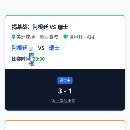
揭幕战：阿根廷 VS 瑞士
美洲球场，墨西哥城
世界杯 - A组
阿根廷
VS
瑞士
比赛时间:
20:00
进行中
3 - 1
场上激战正酣...