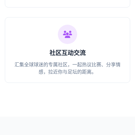
社区互动交流
汇集全球球迷的专属社区，一起热议比赛、分享情
感，拉近你与足坛的距离。