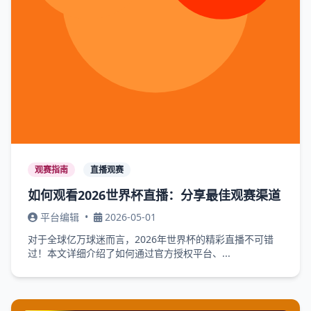
观赛指南
直播观赛
如何观看2026世界杯直播：分享最佳观赛渠道
平台编辑
•
2026-05-01
对于全球亿万球迷而言，2026年世界杯的精彩直播不可错
过！本文详细介绍了如何通过官方授权平台、...