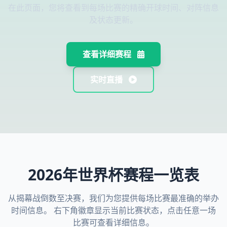
在此页面，您将查看到每场比赛的精确开球时间、对阵信息
及状态更新。
查看详细赛程
实时直播
2026年世界杯赛程一览表
从揭幕战倒数至决赛，我们为您提供每场比赛最准确的举办
时间信息。 右下角徽章显示当前比赛状态，点击任意一场
比赛可查看详细信息。