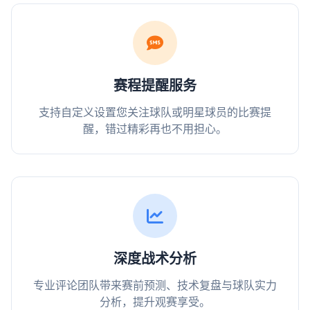
赛程提醒服务
支持自定义设置您关注球队或明星球员的比赛提
醒，错过精彩再也不用担心。
深度战术分析
专业评论团队带来赛前预测、技术复盘与球队实力
分析，提升观赛享受。