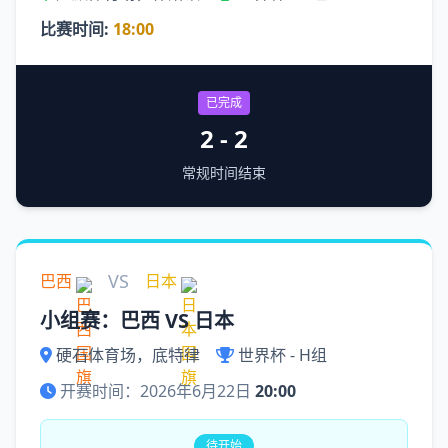
比赛时间:
18:00
已完成
2 - 2
常规时间结束
VS
巴西
日本
小组赛：巴西 VS 日本
硬石体育场，底特律
世界杯 - H组
开赛时间：2026年6月22日
20:00
待开始