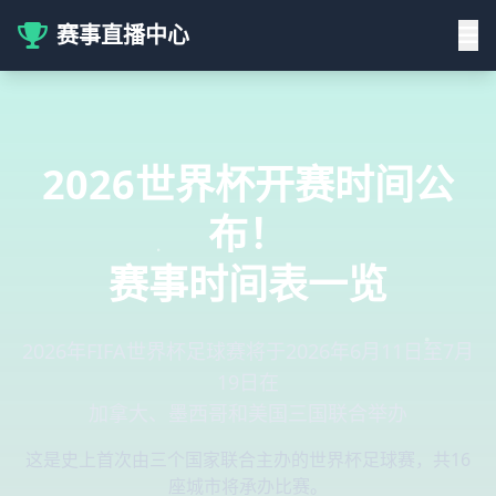
赛事直播中心
2026世界杯开赛时间公
布！
赛事时间表一览
2026年FIFA世界杯足球赛将于2026年6月11日至7月
19日在
加拿大、墨西哥和美国三国联合举办
这是史上首次由三个国家联合主办的世界杯足球赛，共16
座城市将承办比赛。