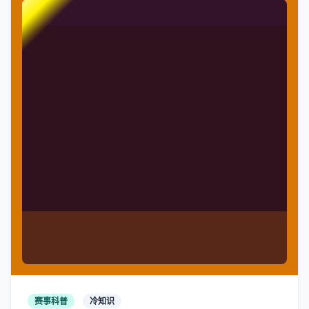
赛事科普
冷知识