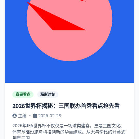
赛事看点
精彩时刻
2026世界杯揭秘：三国联办首秀看点抢先看
主编
•
2026-02-28
2026年IFA世界杯不仅仅是一场球类盛宴，更是三国文化、
体育基础设施与科技创新的华丽绽放。从无与伦比的开幕式
到集三国...