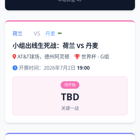
VS
荷兰
丹麦
小组出线生死战：荷兰 VS 丹麦
AT&T球场，德州阿灵顿
世界杯 - G组
开赛时间：2026年7月2日
19:00
待开始
TBD
关键一战