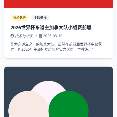
技术分析
主队情报
2026世界杯东道主加拿大队小组赛前瞻
战术分析师
•
2026-03-10
作为东道主之一的加拿大队，虽然在前四届世界杯中仅获一
胜，但2025年美洲杯赛后阵容实力大增。主教练..."