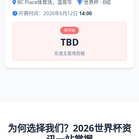
BC Place体育场，温哥华
世界杯 - B组
开赛时间：2026年6月12日
14:00
待开始
TBD
东道主首场亮相
为何选择我们？2026世界杯资