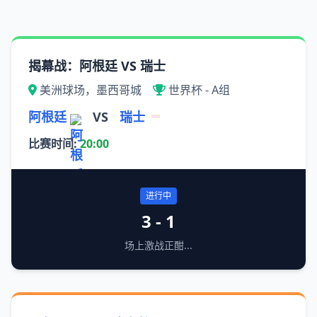
揭幕战：阿根廷 VS 瑞士
美洲球场，墨西哥城
世界杯 - A组
阿根廷
VS
瑞士
比赛时间:
20:00
进行中
3 - 1
场上激战正酣...