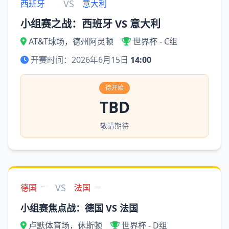
VS
西班牙
意大利
小组赛之战：西班牙 VS 意大利
AT&T球场，德州阿灵顿
世界杯 - C组
开赛时间：2026年6月15日
14:00
待开始
TBD
敬请期待
VS
德国
法国
小组赛焦点战：德国 VS 法国
卢默体育场，休斯顿
世界杯 - D组