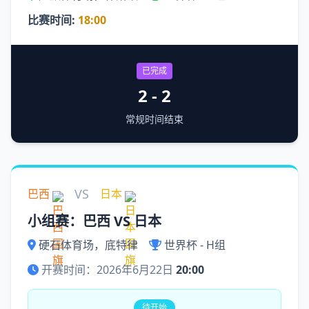
比赛时间:
18:00
已完成
2 - 2
常规时间结束
VS
巴西
日本
小组赛：巴西 VS 日本
硬石体育场，底特律
世界杯 - H组
开赛时间：2026年6月22日
20:00
待开始