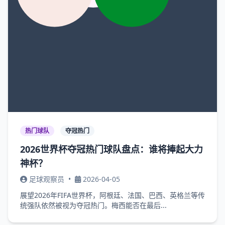
热门球队
夺冠热门
2026世界杯夺冠热门球队盘点：谁将捧起大力
神杯？
足球观察员
•
2026-04-05
展望2026年FIFA世界杯，阿根廷、法国、巴西、英格兰等传
统强队依然被视为夺冠热门。梅西能否在最后...