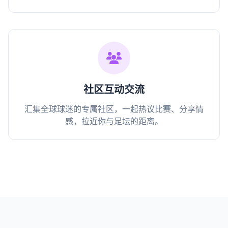
社区互动交流
汇集全球球迷的专属社区，一起热议比赛、分享情
感，拉近你与足坛的距离。