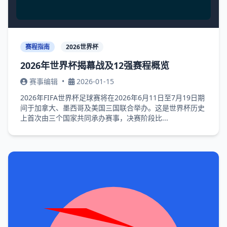
赛程指南
2026世界杯
2026年世界杯揭幕战及12强赛程概览
赛事编辑
•
2026-01-15
2026年FIFA世界杯足球赛将在2026年6月11日至7月19日期
间于加拿大、墨西哥及美国三国联合举办。这是世界杯历史
上首次由三个国家共同承办赛事，决赛阶段比...