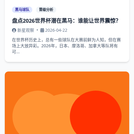
黑马球队
晋级分析
盘点2026世界杯潜在黑马：谁能让世界震惊？
新星观察
•
2026-04-22
在世界杯历史上，总有一些球队在大赛前鲜为人知，但在赛
场上大放异彩。2026年，日本、摩洛哥、加拿大等队将有
可...