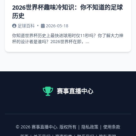
2026世界杯趣味冷知识：你不知道的足球
历史
足球百科
•
2026-05-18
你知道世界杯历史上最快进球用时仅11秒吗？你了解大力神
杯的设计者是谁吗？2026世界杯在即，...
赛事直播中心
© 2026 赛事直播中心. 版权所有 | 隐私政策 | 使用条款