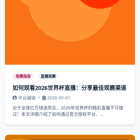
观赛指南
直播观赛
如何观看2026世界杯直播：分享最佳观赛渠道
平台编辑
•
2026-05-01
对于全球亿万球迷而言，2026年世界杯的精彩直播不可错
过！本文详细介绍了如何通过官方授权平台、...