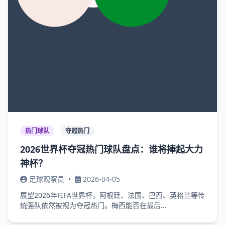
热门球队
夺冠热门
2026世界杯夺冠热门球队盘点：谁将捧起大力
神杯？
足球观察员
•
2026-04-05
展望2026年FIFA世界杯，阿根廷、法国、巴西、英格兰等传
统强队依然被视为夺冠热门。梅西能否在最后...