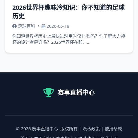
2026世界杯趣味冷知识：你不知道的足球
历史
足球百科
•
2026-05-18
你知道世界杯历史上最快进球用时仅11秒吗？你了解大力神
杯的设计者是谁吗？2026世界杯在即，...
赛事直播中心
© 2026 赛事直播中心. 版权所有 | 隐私政策 | 使用条款