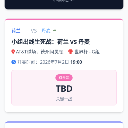
VS
荷兰
丹麦
小组出线生死战：荷兰 VS 丹麦
AT&T球场，德州阿灵顿
世界杯 - G组
开赛时间：2026年7月2日
19:00
待开始
TBD
关键一战