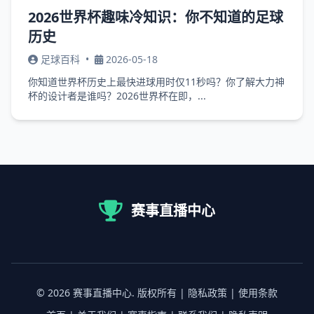
2026世界杯趣味冷知识：你不知道的足球
历史
足球百科
•
2026-05-18
你知道世界杯历史上最快进球用时仅11秒吗？你了解大力神
杯的设计者是谁吗？2026世界杯在即，...
赛事直播中心
© 2026 赛事直播中心. 版权所有 | 隐私政策 | 使用条款