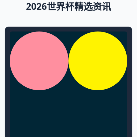
2026世界杯精选资讯