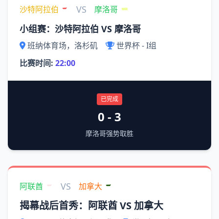
VS
沙特阿拉伯
摩洛哥
小组赛：沙特阿拉伯 VS 摩洛哥
班纳体育场，洛杉矶
世界杯 - I组
比赛时间:
22:00
已完成
0 - 3
摩洛哥强势取胜
VS
阿联酋
加拿大
揭幕战后首秀：阿联酋 VS 加拿大