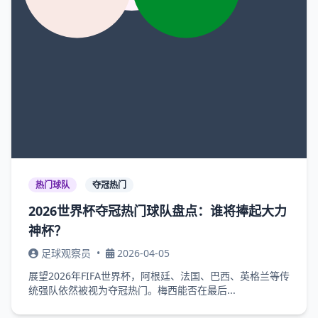
热门球队
夺冠热门
2026世界杯夺冠热门球队盘点：谁将捧起大力
神杯？
足球观察员
•
2026-04-05
展望2026年FIFA世界杯，阿根廷、法国、巴西、英格兰等传
统强队依然被视为夺冠热门。梅西能否在最后...