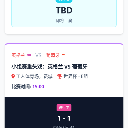
TBD
即将上演
VS
英格兰
葡萄牙
小组赛重头戏：英格兰 VS 葡萄牙
工人体育场，费城
世界杯 - E组
比赛时间:
15:00
进行中
1 - 1
中场休息 45'