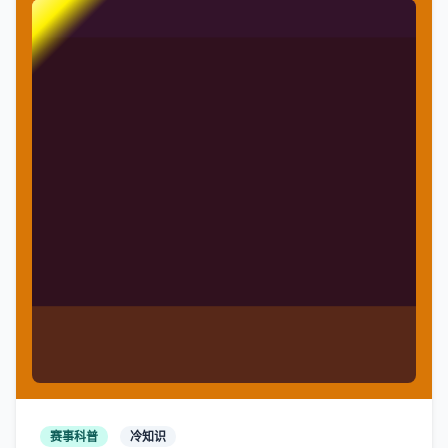
赛事科普
冷知识