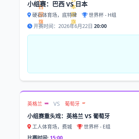
小组赛：巴西 VS 日本
硬石体育场，底特律
世界杯 - H组
开赛时间：2026年6月22日
20:00
VS
英格兰
葡萄牙
小组赛重头戏：英格兰 VS 葡萄牙
工人体育场，费城
世界杯 - E组
比赛时间:
15:00