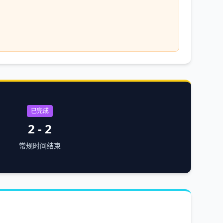
已完成
2 - 2
常规时间结束