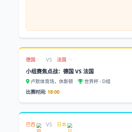
VS
德国
法国
小组赛焦点战：德国 VS 法国
卢默体育场，休斯顿
世界杯 - D组
比赛时间:
18:00
VS
巴西
日本