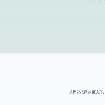
在此页
从揭幕战倒数至决赛