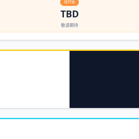
待开始
TBD
敬请期待