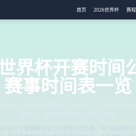
首页
2026世界杯
赛程
26世界杯开赛时间
赛事时间表一览
26年FIFA世界杯足球赛将于2026年6月11日至7月1
加拿大、墨西哥和美国三国联合举办
首次由三个国家联合主办的世界杯足球赛，共16座城市将