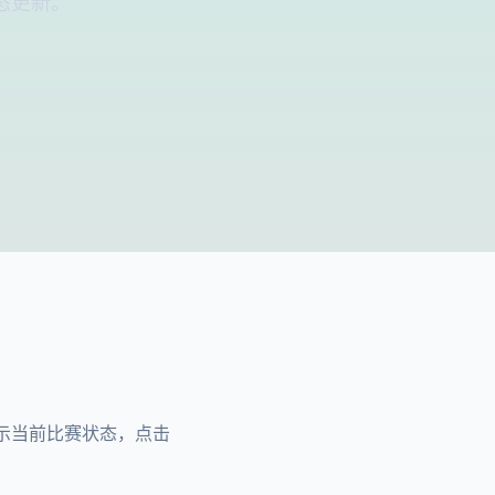
态更新。
示当前比赛状态，点击