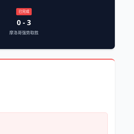
已完成
0 - 3
摩洛哥强势取胜