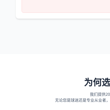
为何选
我们提供2
无论您是球迷还是专业从业者，