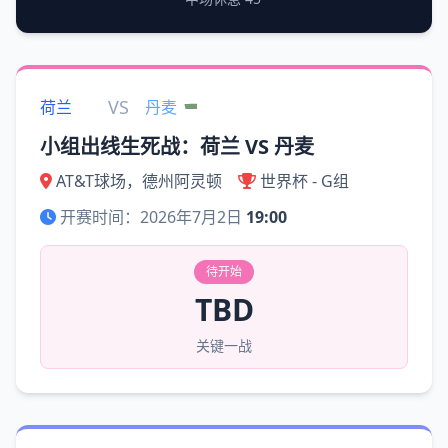
VS
荷兰
丹麦
小组出线生死战：荷兰 VS 丹麦
AT&T球场，德州阿灵顿
世界杯 - G组
开赛时间：2026年7月2日
19:00
待开始
TBD
关键一战