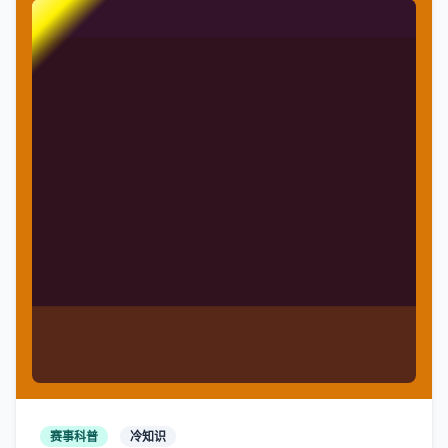
赛事科普
冷知识