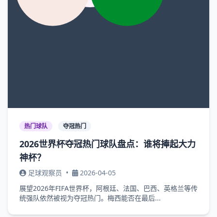
热门球队
夺冠热门
2026世界杯夺冠热门球队盘点：谁将捧起大力
神杯？
足球观察员
•
2026-04-05
展望2026年FIFA世界杯，阿根廷、法国、巴西、英格兰等传
统强队依然被视为夺冠热门。梅西能否在最后...