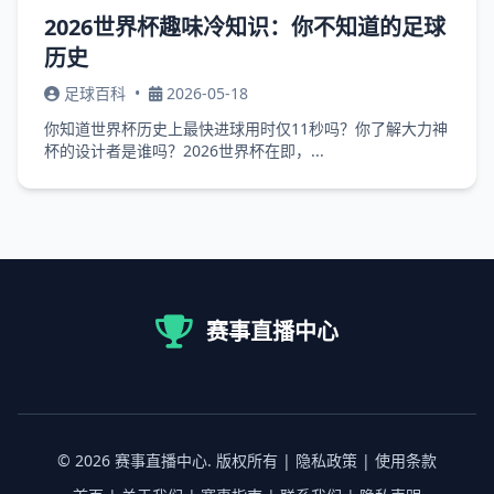
2026世界杯趣味冷知识：你不知道的足球
历史
足球百科
•
2026-05-18
你知道世界杯历史上最快进球用时仅11秒吗？你了解大力神
杯的设计者是谁吗？2026世界杯在即，...
赛事直播中心
© 2026 赛事直播中心. 版权所有 | 隐私政策 | 使用条款