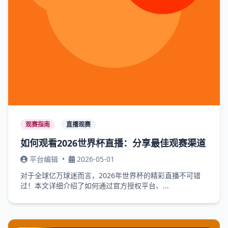
观赛指南
直播观赛
如何观看2026世界杯直播：分享最佳观赛渠道
平台编辑
•
2026-05-01
对于全球亿万球迷而言，2026年世界杯的精彩直播不可错
过！本文详细介绍了如何通过官方授权平台、...