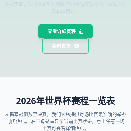
在此页面，您将查看到每场比赛的精确开球时间、对阵信息
及状态更新。
查看详细赛程
实时直播
2026年世界杯赛程一览表
从揭幕战倒数至决赛，我们为您提供每场比赛最准确的举办
时间信息。 右下角徽章显示当前比赛状态，点击任意一场
比赛可查看详细信息。