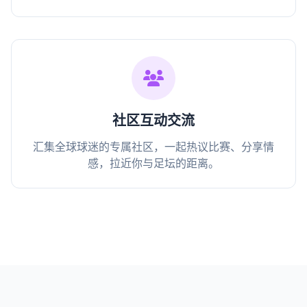
社区互动交流
汇集全球球迷的专属社区，一起热议比赛、分享情
感，拉近你与足坛的距离。