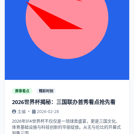
赛事看点
精彩时刻
2026世界杯揭秘：三国联办首秀看点抢先看
主编
•
2026-02-28
2026年IFA世界杯不仅仅是一场球类盛宴，更是三国文化、
体育基础设施与科技创新的华丽绽放。从无与伦比的开幕式
到集三国...