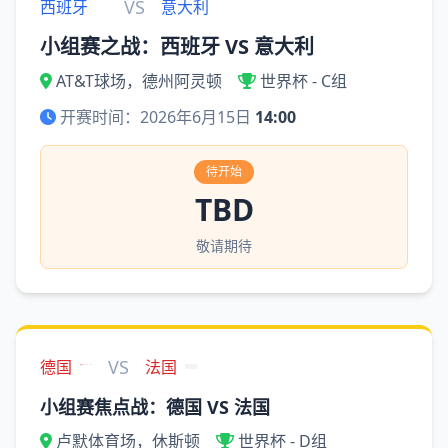
VS
西班牙
意大利
小组赛之战：西班牙 VS 意大利
AT&T球场，德州阿灵顿
世界杯 - C组
开赛时间：2026年6月15日
14:00
待开始
TBD
敬请期待
VS
德国
法国
小组赛焦点战：德国 VS 法国
卢默体育场，休斯顿
世界杯 - D组