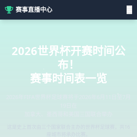
赛事直播中心
2026世界杯开赛时间公
布！
赛事时间表一览
2026年FIFA世界杯足球赛将于2026年6月11日至7月
19日在
加拿大、墨西哥和美国三国联合举办
这是史上首次由三个国家联合主办的世界杯足球赛，共16
座城市将承办比赛。