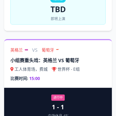
TBD
即将上演
VS
英格兰
葡萄牙
小组赛重头戏：英格兰 VS 葡萄牙
工人体育场，费城
世界杯 - E组
比赛时间:
15:00
进行中
1 - 1
中场休息 45'