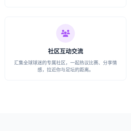
社区互动交流
汇集全球球迷的专属社区，一起热议比赛、分享情
感，拉近你与足坛的距离。