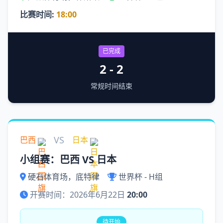
比赛时间:
18:00
已完成
2 - 2
常规时间结束
VS
巴西
日本
小组赛：巴西 VS 日本
硬石体育场，底特律
世界杯 - H组
开赛时间：2026年6月22日
20:00
待开始