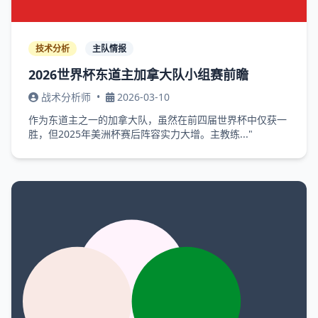
技术分析
主队情报
2026世界杯东道主加拿大队小组赛前瞻
战术分析师
•
2026-03-10
作为东道主之一的加拿大队，虽然在前四届世界杯中仅获一
胜，但2025年美洲杯赛后阵容实力大增。主教练..."