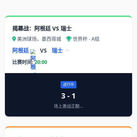
揭幕战：阿根廷 VS 瑞士
美洲球场，墨西哥城
世界杯 - A组
阿根廷
VS
瑞士
比赛时间:
20:00
进行中
3 - 1
场上激战正酣...