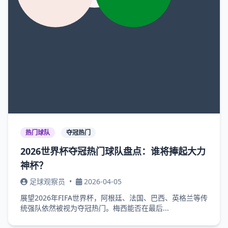
热门球队
夺冠热门
2026世界杯夺冠热门球队盘点：谁将捧起大力
神杯？
足球观察员
•
2026-04-05
展望2026年FIFA世界杯，阿根廷、法国、巴西、英格兰等传
统强队依然被视为夺冠热门。梅西能否在最后...