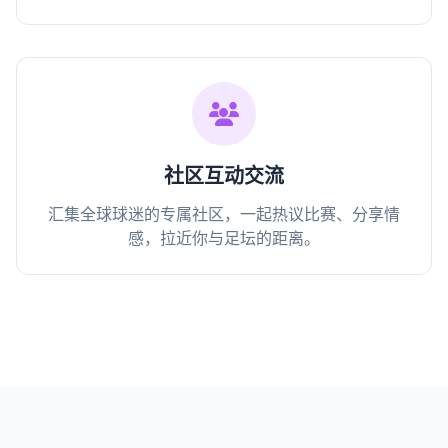
社区互动交流
汇集全球球迷的专属社区，一起热议比赛、分享情
感，拉近你与足坛的距离。