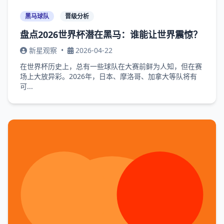
黑马球队
晋级分析
盘点2026世界杯潜在黑马：谁能让世界震惊？
新星观察
•
2026-04-22
在世界杯历史上，总有一些球队在大赛前鲜为人知，但在赛
场上大放异彩。2026年，日本、摩洛哥、加拿大等队将有
可...