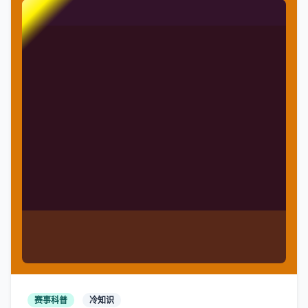
赛事科普
冷知识