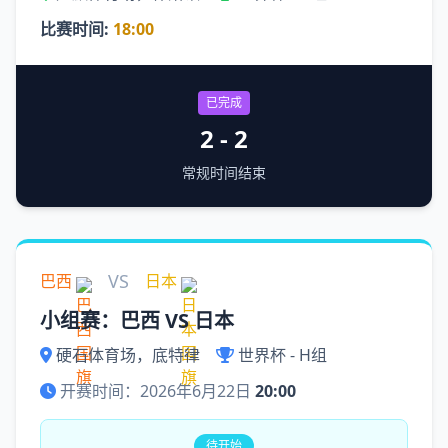
比赛时间:
18:00
已完成
2 - 2
常规时间结束
VS
巴西
日本
小组赛：巴西 VS 日本
硬石体育场，底特律
世界杯 - H组
开赛时间：2026年6月22日
20:00
待开始