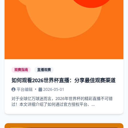
观赛指南
直播观赛
如何观看2026世界杯直播：分享最佳观赛渠道
平台编辑
•
2026-05-01
对于全球亿万球迷而言，2026年世界杯的精彩直播不可错
过！本文详细介绍了如何通过官方授权平台、...