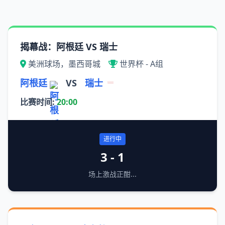
揭幕战：阿根廷 VS 瑞士
美洲球场，墨西哥城
世界杯 - A组
阿根廷
VS
瑞士
比赛时间:
20:00
进行中
3 - 1
场上激战正酣...