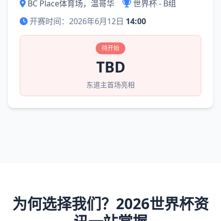
BC Place体育场，温哥华
世界杯 - B组
开赛时间：2026年6月12日
14:00
待开始
TBD
东道主首场亮相
为何选择我们？2026世界杯资