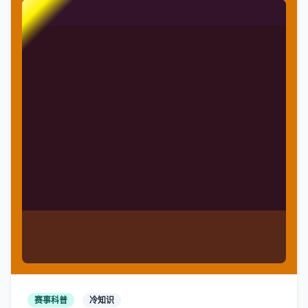
赛事科普
冷知识