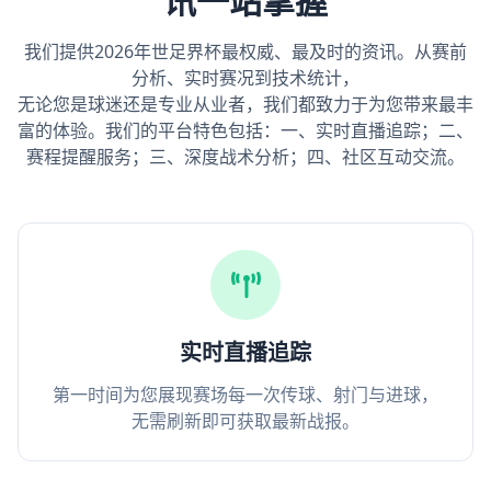
讯一站掌握
我们提供2026年世足界杯最权威、最及时的资讯。从赛前
分析、实时赛况到技术统计，
无论您是球迷还是专业从业者，我们都致力于为您带来最丰
富的体验。我们的平台特色包括：一、实时直播追踪；二、
赛程提醒服务；三、深度战术分析；四、社区互动交流。
实时直播追踪
第一时间为您展现赛场每一次传球、射门与进球，
无需刷新即可获取最新战报。