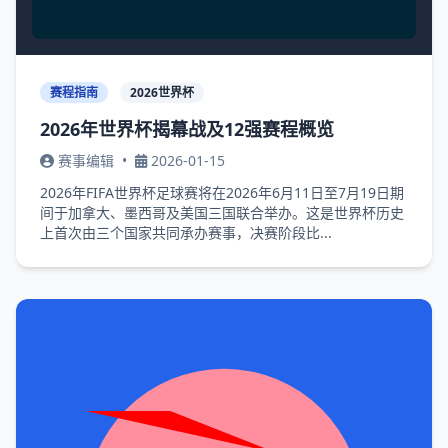
赛程指南
2026世界杯
2026年世界杯揭幕战及12强赛程概览
赛事编辑
•
2026-01-15
2026年FIFA世界杯足球赛将在2026年6月11日至7月19日期
间于加拿大、墨西哥及美国三国联合举办。这是世界杯历史
上首次由三个国家共同承办赛事，决赛阶段比...