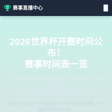
赛事直播中心
2026世界杯开赛时间公
布！
赛事时间表一览
2026年FIFA世界杯足球赛将于2026年6月11日至7月
19日在
加拿大、墨西哥和美国三国联合举办
这是史上首次由三个国家联合主办的世界杯足球赛，共16
座城市将承办比赛。