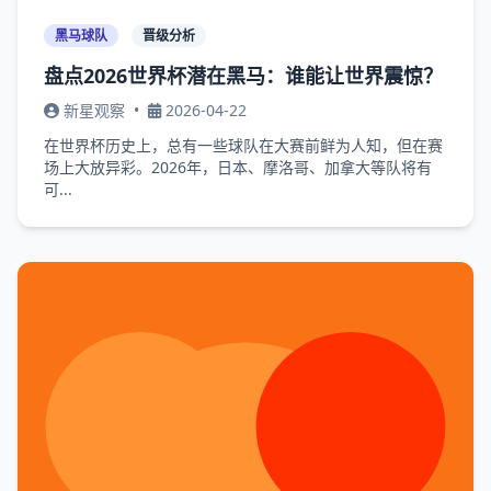
黑马球队
晋级分析
盘点2026世界杯潜在黑马：谁能让世界震惊？
新星观察
•
2026-04-22
在世界杯历史上，总有一些球队在大赛前鲜为人知，但在赛
场上大放异彩。2026年，日本、摩洛哥、加拿大等队将有
可...