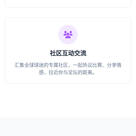
社区互动交流
汇集全球球迷的专属社区，一起热议比赛、分享情
感，拉近你与足坛的距离。