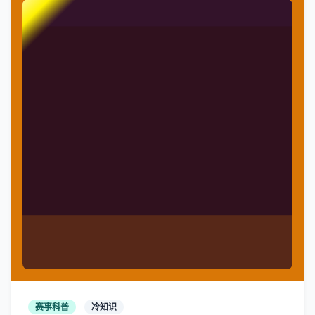
赛事科普
冷知识