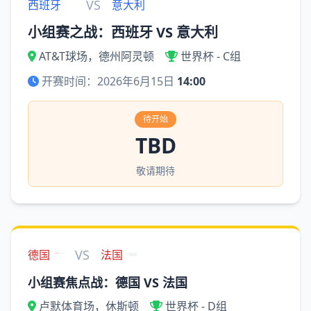
VS
西班牙
意大利
小组赛之战：西班牙 VS 意大利
AT&T球场，德州阿灵顿
世界杯 - C组
开赛时间：2026年6月15日
14:00
待开始
TBD
敬请期待
VS
德国
法国
小组赛焦点战：德国 VS 法国
卢默体育场，休斯顿
世界杯 - D组