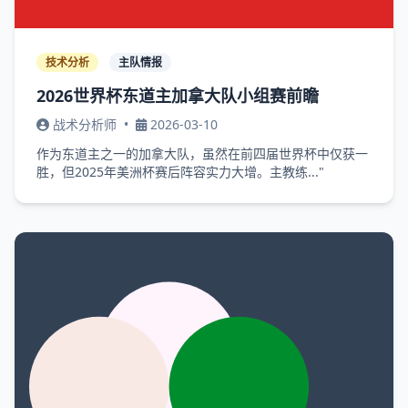
技术分析
主队情报
2026世界杯东道主加拿大队小组赛前瞻
战术分析师
•
2026-03-10
作为东道主之一的加拿大队，虽然在前四届世界杯中仅获一
胜，但2025年美洲杯赛后阵容实力大增。主教练..."