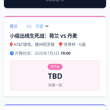
VS
荷兰
丹麦
小组出线生死战：荷兰 VS 丹麦
AT&T球场，德州阿灵顿
世界杯 - G组
开赛时间：2026年7月2日
19:00
待开始
TBD
关键一战