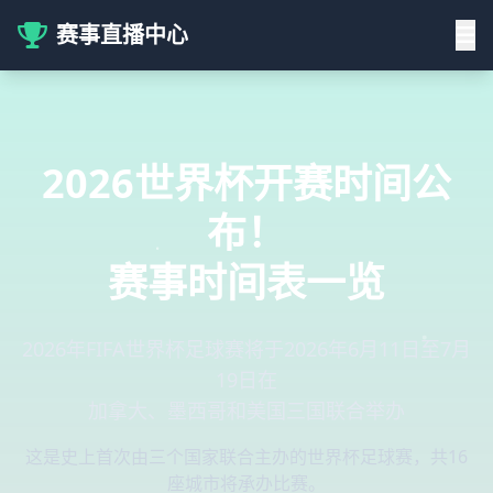
赛事直播中心
2026世界杯开赛时间公
布！
赛事时间表一览
2026年FIFA世界杯足球赛将于2026年6月11日至7月
19日在
加拿大、墨西哥和美国三国联合举办
这是史上首次由三个国家联合主办的世界杯足球赛，共16
座城市将承办比赛。