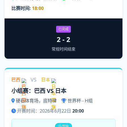
比赛时间:
18:00
已完成
2 - 2
常规时间结束
VS
巴西
日本
小组赛：巴西 VS 日本
硬石体育场，底特律
世界杯 - H组
开赛时间：2026年6月22日
20:00
待开始