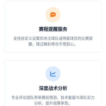
赛程提醒服务
支持自定义设置您关注球队或明星球员的比赛提
醒，错过精彩再也不用担心。
深度战术分析
专业评论团队带来赛前预测、技术复盘与球队实力
分析，提升观赛享受。