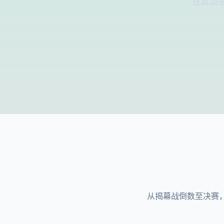
在此页
从揭幕战倒数至决赛