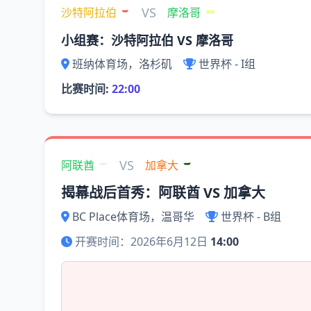
VS
沙特阿拉伯
摩洛哥
小组赛：沙特阿拉伯 VS 摩洛哥
班纳体育场，洛杉矶
世界杯 - I组
比赛时间:
22:00
VS
阿联酋
加拿大
揭幕战后首秀：阿联酋 VS 加拿大
BC Place体育场，温哥华
世界杯 - B组
开赛时间：2026年6月12日
14:00