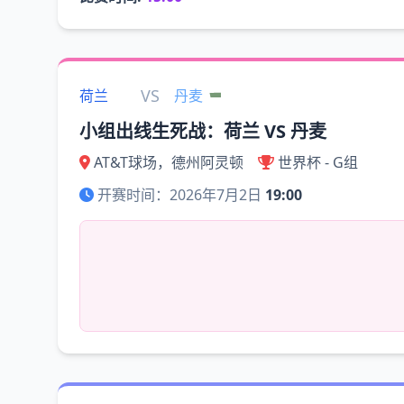
VS
荷兰
丹麦
小组出线生死战：荷兰 VS 丹麦
AT&T球场，德州阿灵顿
世界杯 - G组
开赛时间：2026年7月2日
19:00