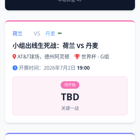
VS
荷兰
丹麦
小组出线生死战：荷兰 VS 丹麦
AT&T球场，德州阿灵顿
世界杯 - G组
开赛时间：2026年7月2日
19:00
待开始
TBD
关键一战