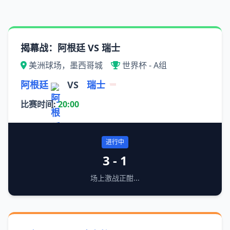
揭幕战：阿根廷 VS 瑞士
美洲球场，墨西哥城
世界杯 - A组
阿根廷
VS
瑞士
比赛时间:
20:00
进行中
3 - 1
场上激战正酣...