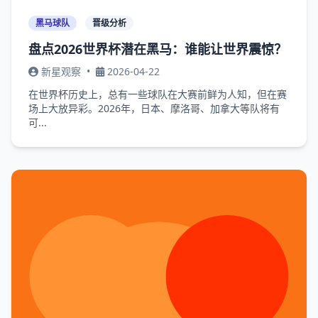
黑马球队
晋级分析
盘点2026世界杯潜在黑马：谁能让世界震惊？
新星观察
•
2026-04-22
在世界杯历史上，总有一些球队在大赛前鲜为人知，但在赛
场上大放异彩。2026年，日本、摩洛哥、加拿大等队将有
可...