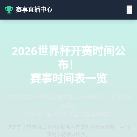
赛事直播中心
2026世界杯开赛时间公
布！
赛事时间表一览
2026年FIFA世界杯足球赛将于2026年6月11日至7月
19日在
加拿大、墨西哥和美国三国联合举办
这是史上首次由三个国家联合主办的世界杯足球赛，共16
座城市将承办比赛。