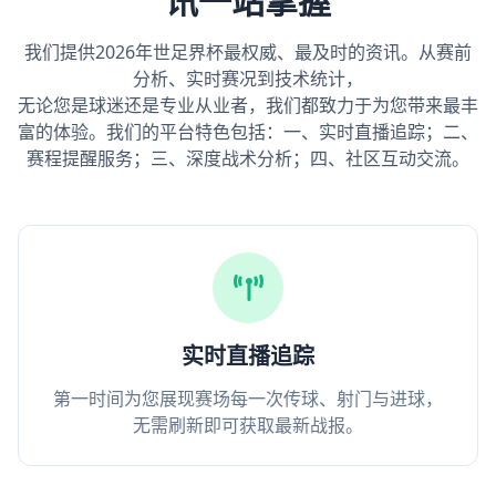
讯一站掌握
我们提供2026年世足界杯最权威、最及时的资讯。从赛前
分析、实时赛况到技术统计，
无论您是球迷还是专业从业者，我们都致力于为您带来最丰
富的体验。我们的平台特色包括：一、实时直播追踪；二、
赛程提醒服务；三、深度战术分析；四、社区互动交流。
实时直播追踪
第一时间为您展现赛场每一次传球、射门与进球，
无需刷新即可获取最新战报。