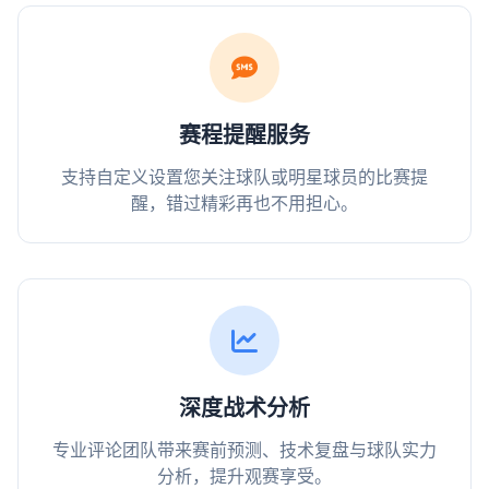
赛程提醒服务
支持自定义设置您关注球队或明星球员的比赛提
醒，错过精彩再也不用担心。
深度战术分析
专业评论团队带来赛前预测、技术复盘与球队实力
分析，提升观赛享受。