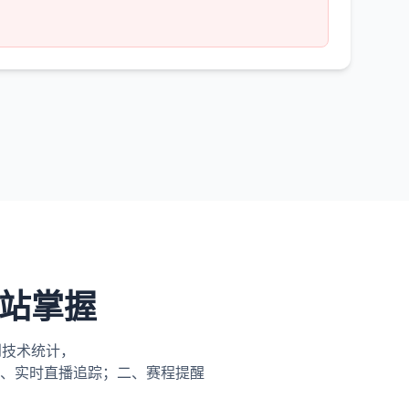
一站掌握
到技术统计，
、实时直播追踪；二、赛程提醒