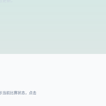
态更新。
示当前比赛状态，点击