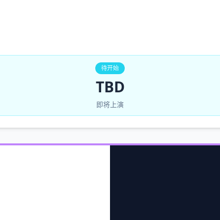
待开始
TBD
即将上演