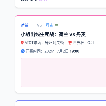
VS
荷兰
丹麦
小组出线生死战：荷兰 VS 丹麦
AT&T球场，德州阿灵顿
世界杯 - G组
开赛时间：2026年7月2日
19:00