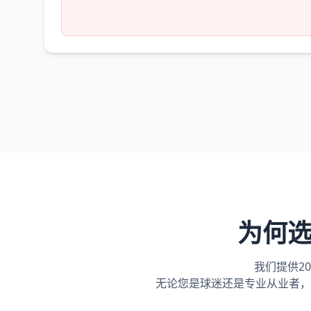
为何选
我们提供2
无论您是球迷还是专业从业者，