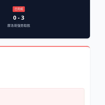
已完成
0 - 3
摩洛哥强势取胜