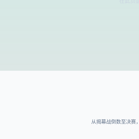
在此页
从揭幕战倒数至决赛