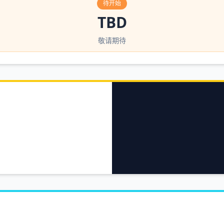
待开始
TBD
敬请期待