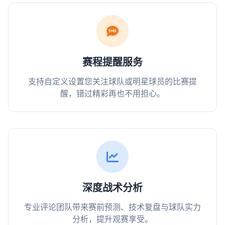
赛程提醒服务
支持自定义设置您关注球队或明星球员的比赛提
醒，错过精彩再也不用担心。
深度战术分析
专业评论团队带来赛前预测、技术复盘与球队实力
分析，提升观赛享受。