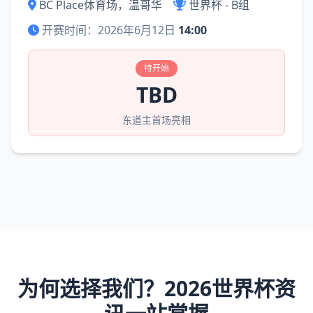
BC Place体育场，温哥华
世界杯 - B组
开赛时间：2026年6月12日
14:00
待开始
TBD
东道主首场亮相
为何选择我们？2026世界杯资