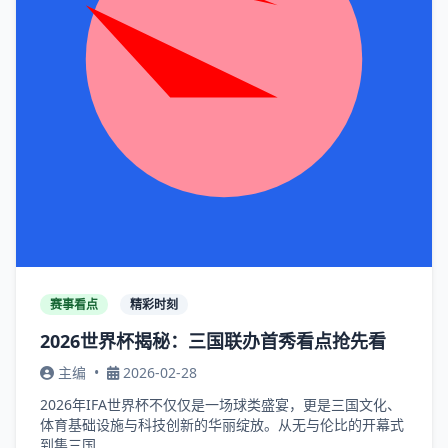
赛事看点
精彩时刻
2026世界杯揭秘：三国联办首秀看点抢先看
主编
•
2026-02-28
2026年IFA世界杯不仅仅是一场球类盛宴，更是三国文化、
体育基础设施与科技创新的华丽绽放。从无与伦比的开幕式
到集三国...