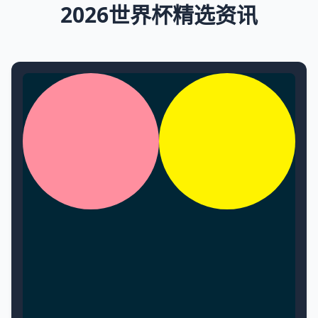
2026世界杯精选资讯