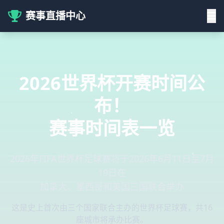
赛事直播中心
2026世界杯开赛时间公
布！
赛事时间表一览
2026年FIFA世界杯足球赛将于2026年6月11日至7月
19日在
加拿大、墨西哥和美国三国联合举办
这是史上首次由三个国家联合主办的世界杯足球赛，共16
座城市将承办比赛。