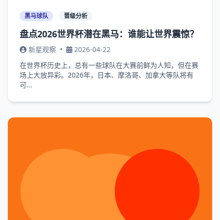
黑马球队
晋级分析
盘点2026世界杯潜在黑马：谁能让世界震惊？
新星观察
•
2026-04-22
在世界杯历史上，总有一些球队在大赛前鲜为人知，但在赛
场上大放异彩。2026年，日本、摩洛哥、加拿大等队将有
可...