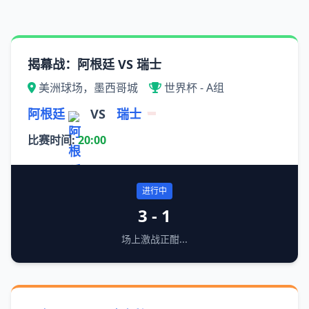
揭幕战：阿根廷 VS 瑞士
美洲球场，墨西哥城
世界杯 - A组
阿根廷
VS
瑞士
比赛时间:
20:00
进行中
3 - 1
场上激战正酣...