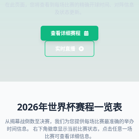
在此页面，您将查看到每场比赛的精确开球时间、对阵信息
及状态更新。
查看详细赛程
实时直播
2026年世界杯赛程一览表
从揭幕战倒数至决赛，我们为您提供每场比赛最准确的举办
时间信息。 右下角徽章显示当前比赛状态，点击任意一场
比赛可查看详细信息。