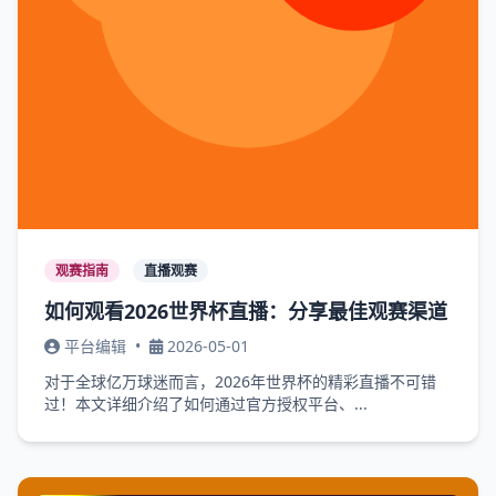
观赛指南
直播观赛
如何观看2026世界杯直播：分享最佳观赛渠道
平台编辑
•
2026-05-01
对于全球亿万球迷而言，2026年世界杯的精彩直播不可错
过！本文详细介绍了如何通过官方授权平台、...