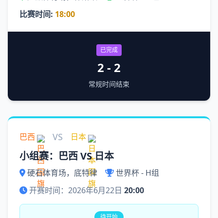
比赛时间:
18:00
已完成
2 - 2
常规时间结束
VS
巴西
日本
小组赛：巴西 VS 日本
硬石体育场，底特律
世界杯 - H组
开赛时间：2026年6月22日
20:00
待开始