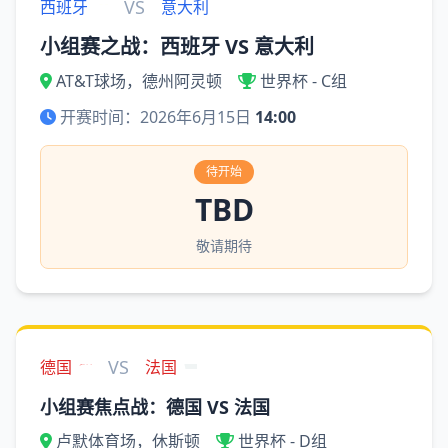
VS
西班牙
意大利
小组赛之战：西班牙 VS 意大利
AT&T球场，德州阿灵顿
世界杯 - C组
开赛时间：2026年6月15日
14:00
待开始
TBD
敬请期待
VS
德国
法国
小组赛焦点战：德国 VS 法国
卢默体育场，休斯顿
世界杯 - D组