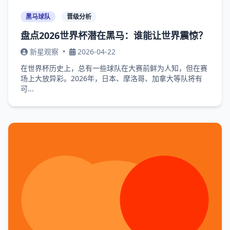
黑马球队
晋级分析
盘点2026世界杯潜在黑马：谁能让世界震惊？
新星观察
•
2026-04-22
在世界杯历史上，总有一些球队在大赛前鲜为人知，但在赛
场上大放异彩。2026年，日本、摩洛哥、加拿大等队将有
可...