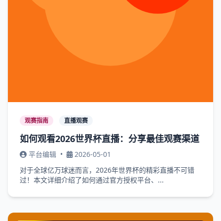
观赛指南
直播观赛
如何观看2026世界杯直播：分享最佳观赛渠道
平台编辑
•
2026-05-01
对于全球亿万球迷而言，2026年世界杯的精彩直播不可错
过！本文详细介绍了如何通过官方授权平台、...