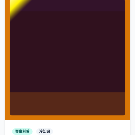
赛事科普
冷知识