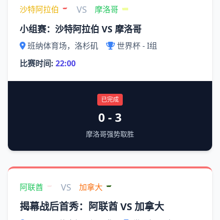
VS
沙特阿拉伯
摩洛哥
小组赛：沙特阿拉伯 VS 摩洛哥
班纳体育场，洛杉矶
世界杯 - I组
比赛时间:
22:00
已完成
0 - 3
摩洛哥强势取胜
VS
阿联酋
加拿大
揭幕战后首秀：阿联酋 VS 加拿大