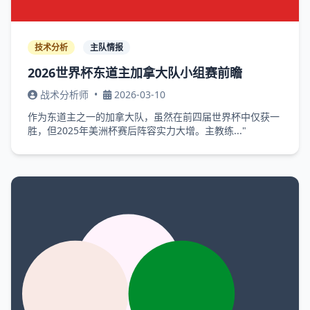
技术分析
主队情报
2026世界杯东道主加拿大队小组赛前瞻
战术分析师
•
2026-03-10
作为东道主之一的加拿大队，虽然在前四届世界杯中仅获一
胜，但2025年美洲杯赛后阵容实力大增。主教练..."