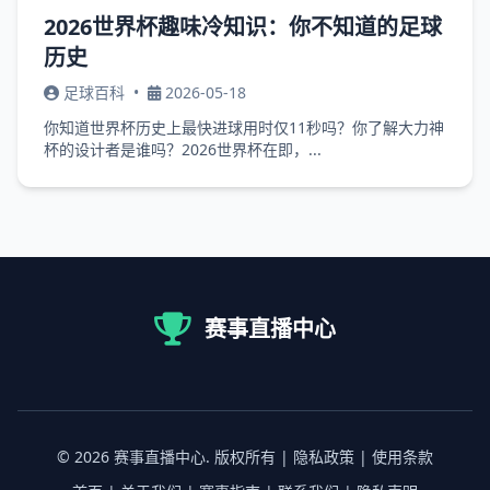
2026世界杯趣味冷知识：你不知道的足球
历史
足球百科
•
2026-05-18
你知道世界杯历史上最快进球用时仅11秒吗？你了解大力神
杯的设计者是谁吗？2026世界杯在即，...
赛事直播中心
© 2026 赛事直播中心. 版权所有 | 隐私政策 | 使用条款