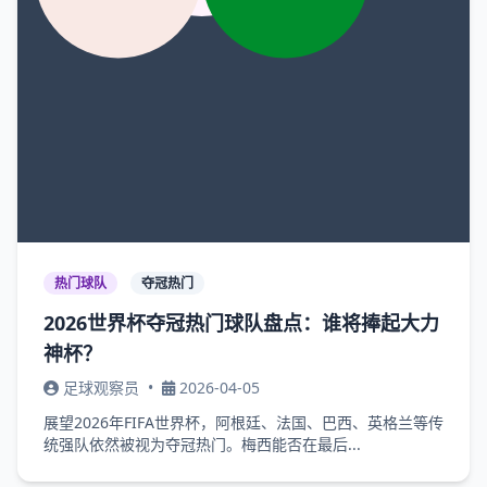
热门球队
夺冠热门
2026世界杯夺冠热门球队盘点：谁将捧起大力
神杯？
足球观察员
•
2026-04-05
展望2026年FIFA世界杯，阿根廷、法国、巴西、英格兰等传
统强队依然被视为夺冠热门。梅西能否在最后...