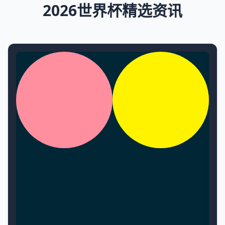
2026世界杯精选资讯