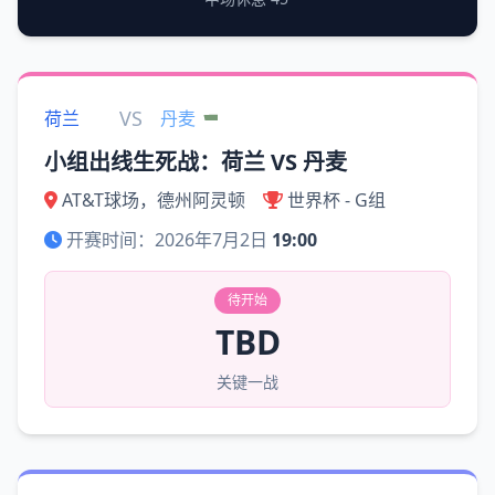
VS
荷兰
丹麦
小组出线生死战：荷兰 VS 丹麦
AT&T球场，德州阿灵顿
世界杯 - G组
开赛时间：2026年7月2日
19:00
待开始
TBD
关键一战