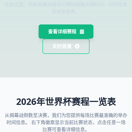
在此页面，您将查看到每场比赛的精确开球时间、对阵信息
及状态更新。
查看详细赛程
实时直播
2026年世界杯赛程一览表
从揭幕战倒数至决赛，我们为您提供每场比赛最准确的举办
时间信息。 右下角徽章显示当前比赛状态，点击任意一场
比赛可查看详细信息。