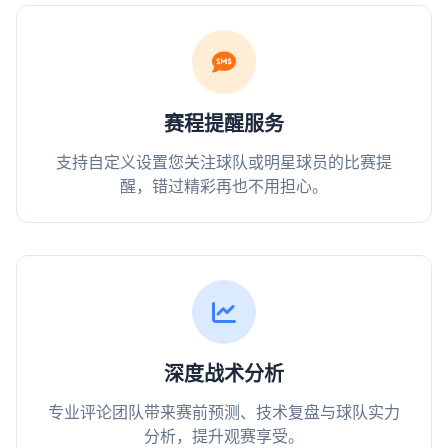
赛程提醒服务
支持自定义设置您关注球队或明星球员的比赛提
醒，错过精彩再也不用担心。
深度战术分析
专业评论团队带来赛前预测、技术复盘与球队实力
分析，提升观赛享受。