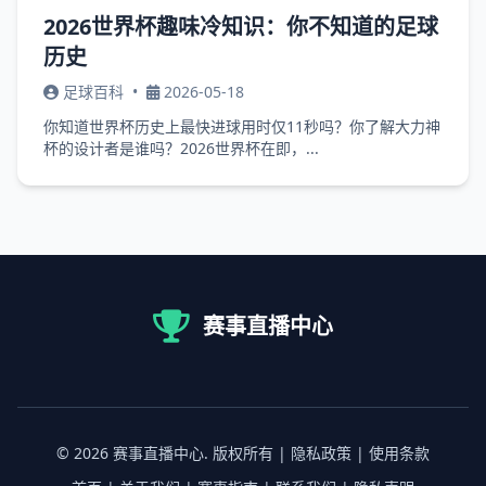
2026世界杯趣味冷知识：你不知道的足球
历史
足球百科
•
2026-05-18
你知道世界杯历史上最快进球用时仅11秒吗？你了解大力神
杯的设计者是谁吗？2026世界杯在即，...
赛事直播中心
© 2026 赛事直播中心. 版权所有 | 隐私政策 | 使用条款