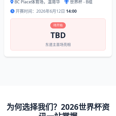
BC Place体育场，温哥华
世界杯 - B组
开赛时间：2026年6月12日
14:00
待开始
TBD
东道主首场亮相
为何选择我们？2026世界杯资