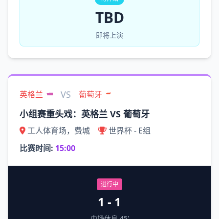
TBD
即将上演
VS
英格兰
葡萄牙
小组赛重头戏：英格兰 VS 葡萄牙
工人体育场，费城
世界杯 - E组
比赛时间:
15:00
进行中
1 - 1
中场休息 45'