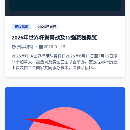
赛程指南
2026世界杯
2026年世界杯揭幕战及12强赛程概览
赛事编辑
•
2026-01-15
2026年FIFA世界杯足球赛将在2026年6月11日至7月19日期
间于加拿大、墨西哥及美国三国联合举办。这是世界杯历史
上首次由三个国家共同承办赛事，决赛阶段比...