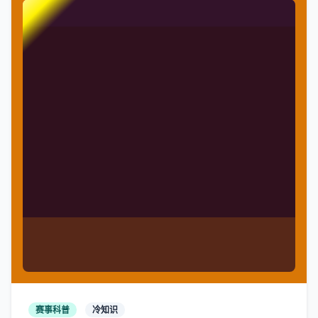
赛事科普
冷知识