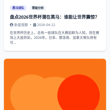
黑马球队
晋级分析
盘点2026世界杯潜在黑马：谁能让世界震惊？
新星观察
•
2026-04-22
在世界杯历史上，总有一些球队在大赛前鲜为人知，但在赛
场上大放异彩。2026年，日本、摩洛哥、加拿大等队将有
可...