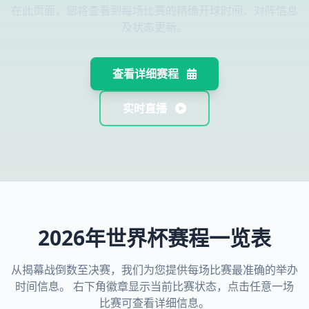
在此页面，您将查看到每场比赛的精确开球时间、对阵信息
及状态更新。
查看详细赛程
实时直播
2026年世界杯赛程一览表
从揭幕战倒数至决赛，我们为您提供每场比赛最准确的举办
时间信息。 右下角徽章显示当前比赛状态，点击任意一场
比赛可查看详细信息。