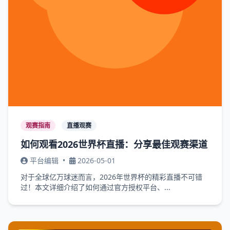
观赛指南
直播观赛
如何观看2026世界杯直播：分享最佳观赛渠道
平台编辑
•
2026-05-01
对于全球亿万球迷而言，2026年世界杯的精彩直播不可错
过！本文详细介绍了如何通过官方授权平台、...