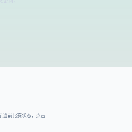
态更新。
示当前比赛状态，点击