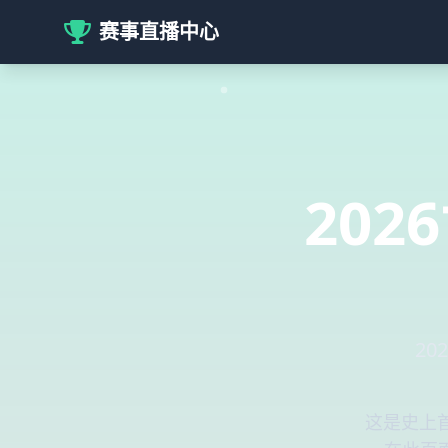
赛事直播中心
20
20
这是史上