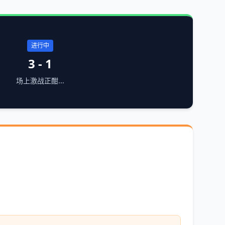
进行中
3 - 1
场上激战正酣...