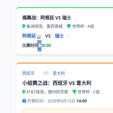
揭幕战：阿根廷 VS 瑞士
美洲球场，墨西哥城
世界杯 - A组
阿根廷
VS
瑞士
比赛时间:
20:00
VS
西班牙
意大利
小组赛之战：西班牙 VS 意大利
AT&T球场，德州阿灵顿
世界杯 - C组
开赛时间：2026年6月15日
14:00