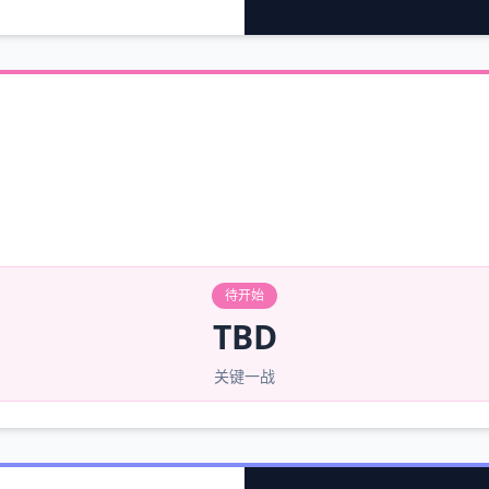
待开始
TBD
关键一战