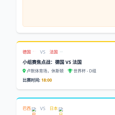
VS
德国
法国
小组赛焦点战：德国 VS 法国
卢默体育场，休斯顿
世界杯 - D组
比赛时间:
18:00
VS
巴西
日本