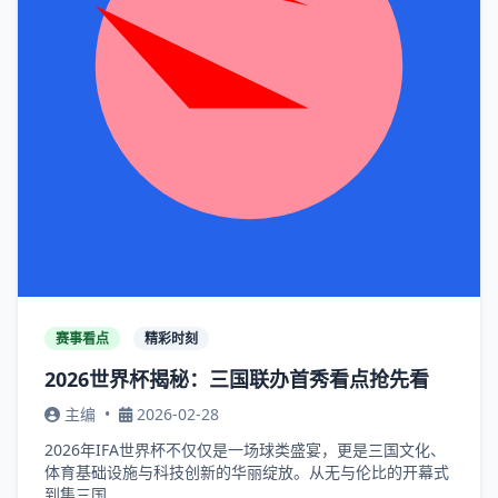
赛事看点
精彩时刻
2026世界杯揭秘：三国联办首秀看点抢先看
主编
•
2026-02-28
2026年IFA世界杯不仅仅是一场球类盛宴，更是三国文化、
体育基础设施与科技创新的华丽绽放。从无与伦比的开幕式
到集三国...