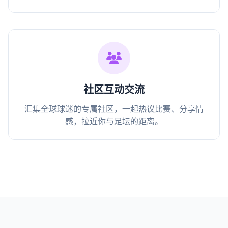
社区互动交流
汇集全球球迷的专属社区，一起热议比赛、分享情
感，拉近你与足坛的距离。