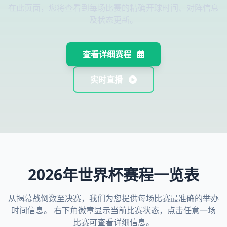
在此页面，您将查看到每场比赛的精确开球时间、对阵信息
及状态更新。
查看详细赛程
实时直播
2026年世界杯赛程一览表
从揭幕战倒数至决赛，我们为您提供每场比赛最准确的举办
时间信息。 右下角徽章显示当前比赛状态，点击任意一场
比赛可查看详细信息。