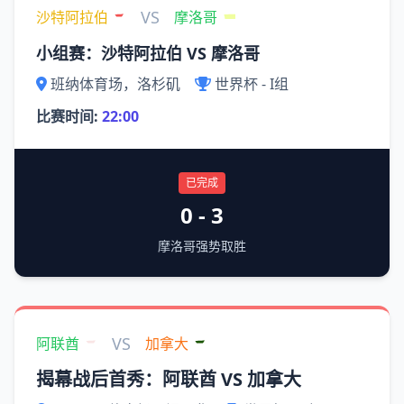
VS
沙特阿拉伯
摩洛哥
小组赛：沙特阿拉伯 VS 摩洛哥
班纳体育场，洛杉矶
世界杯 - I组
比赛时间:
22:00
已完成
0 - 3
摩洛哥强势取胜
VS
阿联酋
加拿大
揭幕战后首秀：阿联酋 VS 加拿大