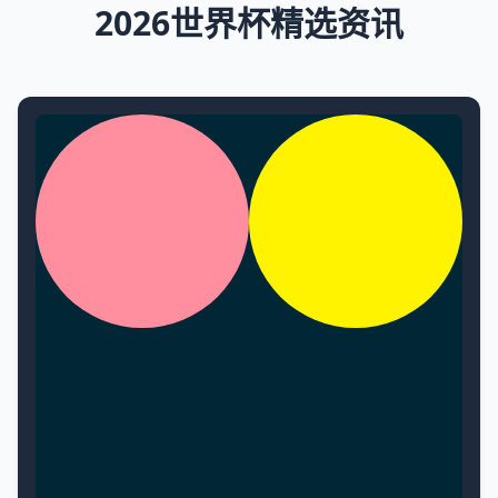
2026世界杯精选资讯