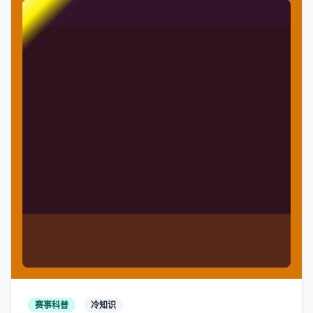
赛事科普
冷知识