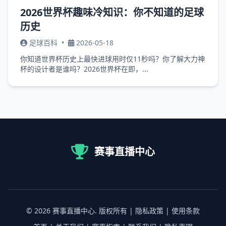
2026世界杯趣味冷知识：你不知道的足球
历史
足球百科
•
2026-05-18
你知道世界杯历史上最快进球用时仅11秒吗？你了解大力神
杯的设计者是谁吗？2026世界杯在即，...
赛事直播中心
© 2026 赛事直播中心. 版权所有 | 隐私政策 | 使用条款