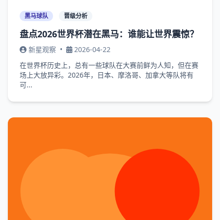
黑马球队
晋级分析
盘点2026世界杯潜在黑马：谁能让世界震惊？
新星观察
•
2026-04-22
在世界杯历史上，总有一些球队在大赛前鲜为人知，但在赛
场上大放异彩。2026年，日本、摩洛哥、加拿大等队将有
可...