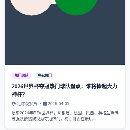
热门球队
夺冠热门
2026世界杯夺冠热门球队盘点：谁将捧起大力
神杯？
足球观察员
•
2026-04-05
展望2026年FIFA世界杯，阿根廷、法国、巴西、英格兰等传
统强队依然被视为夺冠热门。梅西能否在最后...