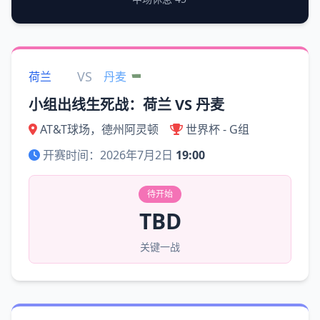
VS
荷兰
丹麦
小组出线生死战：荷兰 VS 丹麦
AT&T球场，德州阿灵顿
世界杯 - G组
开赛时间：2026年7月2日
19:00
待开始
TBD
关键一战