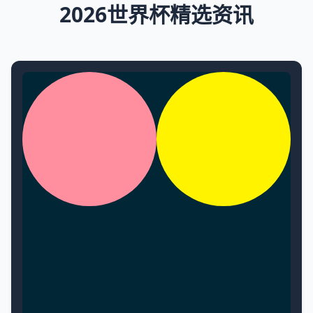
2026世界杯精选资讯