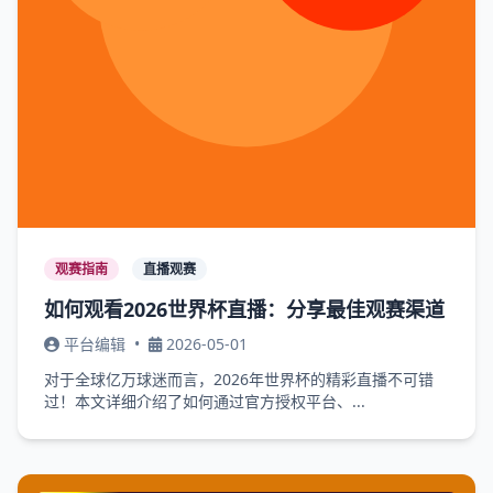
观赛指南
直播观赛
如何观看2026世界杯直播：分享最佳观赛渠道
平台编辑
•
2026-05-01
对于全球亿万球迷而言，2026年世界杯的精彩直播不可错
过！本文详细介绍了如何通过官方授权平台、...