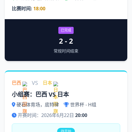
比赛时间:
18:00
已完成
2 - 2
常规时间结束
VS
巴西
日本
小组赛：巴西 VS 日本
硬石体育场，底特律
世界杯 - H组
开赛时间：2026年6月22日
20:00
待开始