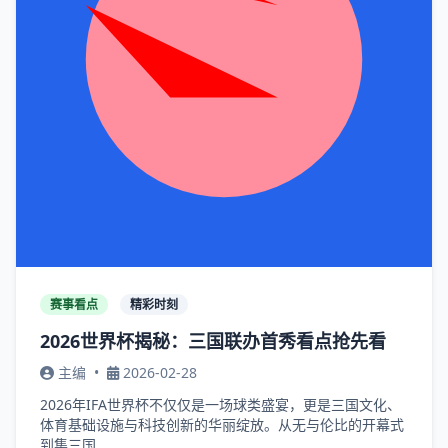
赛事看点
精彩时刻
2026世界杯揭秘：三国联办首秀看点抢先看
主编
•
2026-02-28
2026年IFA世界杯不仅仅是一场球类盛宴，更是三国文化、
体育基础设施与科技创新的华丽绽放。从无与伦比的开幕式
到集三国...