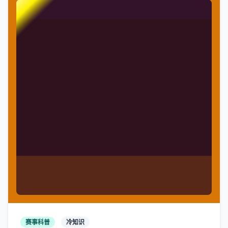
赛事科普
冷知识