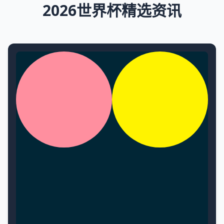
2026世界杯精选资讯