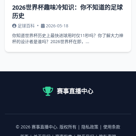
2026世界杯趣味冷知识：你不知道的足球
历史
足球百科
•
2026-05-18
你知道世界杯历史上最快进球用时仅11秒吗？你了解大力神
杯的设计者是谁吗？2026世界杯在即，...
赛事直播中心
© 2026 赛事直播中心. 版权所有 | 隐私政策 | 使用条款