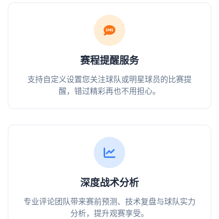
赛程提醒服务
支持自定义设置您关注球队或明星球员的比赛提
醒，错过精彩再也不用担心。
深度战术分析
专业评论团队带来赛前预测、技术复盘与球队实力
分析，提升观赛享受。