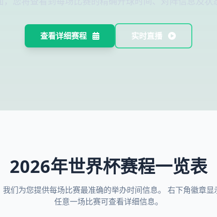
面，您将查看到每场比赛的精确开球时间、对阵信息及状
查看详细赛程
实时直播
2026年世界杯赛程一览表
，我们为您提供每场比赛最准确的举办时间信息。 右下角徽章显
任意一场比赛可查看详细信息。