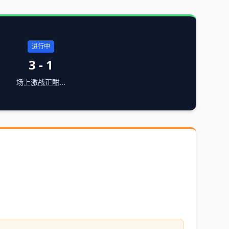
进行中
3 - 1
场上激战正酣...