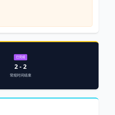
已完成
2 - 2
常规时间结束