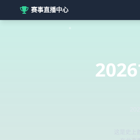
赛事直播中心
20
20
这是史上