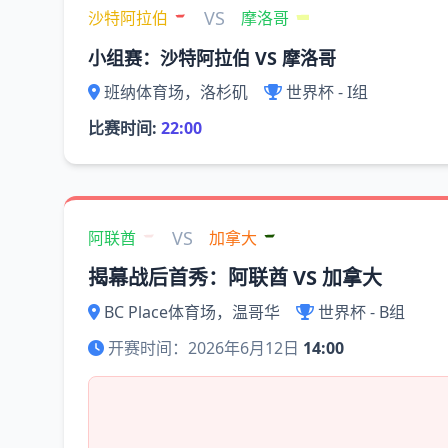
VS
沙特阿拉伯
摩洛哥
小组赛：沙特阿拉伯 VS 摩洛哥
班纳体育场，洛杉矶
世界杯 - I组
比赛时间:
22:00
VS
阿联酋
加拿大
揭幕战后首秀：阿联酋 VS 加拿大
BC Place体育场，温哥华
世界杯 - B组
开赛时间：2026年6月12日
14:00