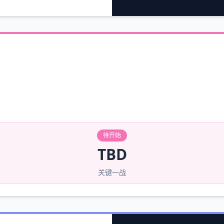
待开始
TBD
关键一战